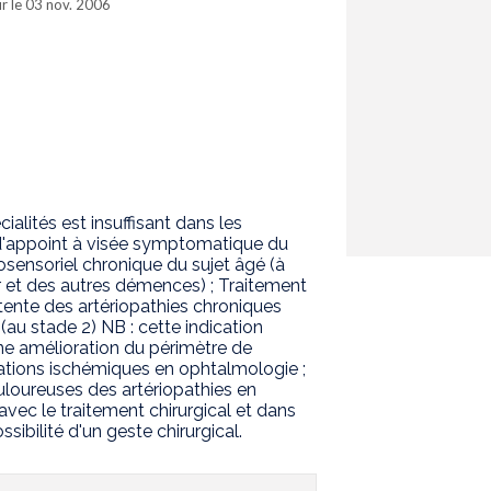
our le 03 nov. 2006
alités est insuffisant dans les
 d'appoint à visée symptomatique du
rosensoriel chronique du sujet âgé (à
r et des autres démences) ; Traitement
ttente des artériopathies chroniques
(au stade 2) NB : cette indication
ne amélioration du périmètre de
ations ischémiques en ophtalmologie ;
loureuses des artériopathies en
vec le traitement chirurgical et dans
ssibilité d'un geste chirurgical.