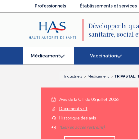
Recherche
Menu
Contenu
Professionnels
Établissements et services
principal
principal
Développer la qua
sanitaire, social 
Vaccination
Médicament
(élément
séléctionné)
Industriels
Médicament
TRIVASTAL, T
Avis de la CT du
05 juillet 2006
Documents :
1
Historique des avis
(Lien en accès restreint)