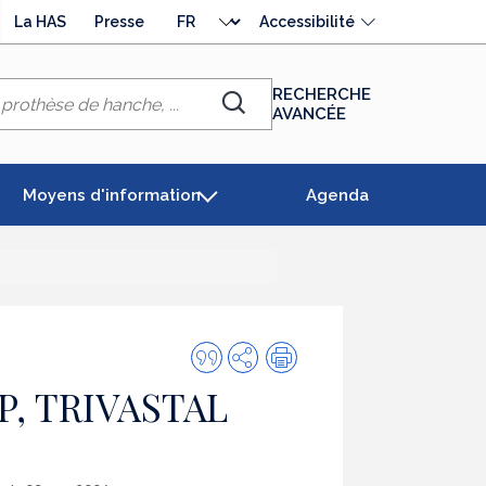
Choisir
La HAS
Presse
Accessibilité
la
langue
RECHERCHE
AVANCÉE
Chercher
Moyens d'information
Agenda
Citer
Partager
Impression
cette
P, TRIVASTAL
publication