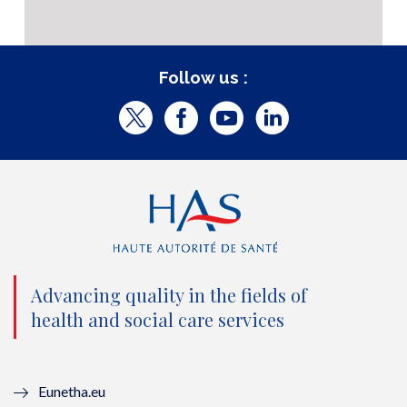
Follow us :
T
F
Y
L
w
a
o
i
i
c
u
n
t
e
t
k
t
b
u
e
e
o
b
d
Advancing quality in the fields of
r
o
e
I
health and social care services
(
k
(
n
n
(
n
(
Eunetha.eu