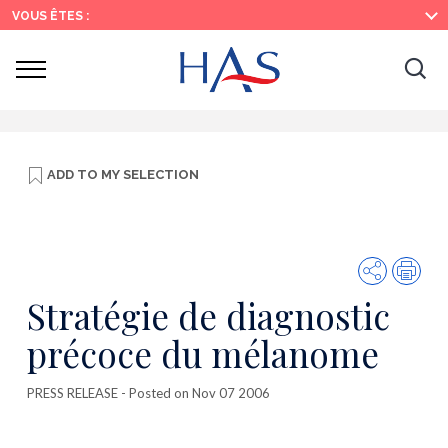
Search
Main
Main
VOUS ÊTES :
Menu
Content
Ouvrir
Ouv
le
menu
la
re
ADD TO
MY SELECTION
Share
Prin
Stratégie de diagnostic
précoce du mélanome
PRESS RELEASE
- Posted on Nov 07 2006