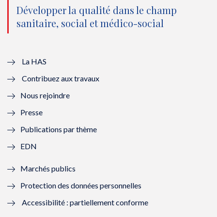
o
n
o
n
Développer la qualité dans le champ
sanitaire, social et médico-social
u
o
u
o
v
u
v
u
e
v
e
v
La HAS
Contribuez aux travaux
l
e
l
e
Nous rejoindre
l
l
l
l
Presse
e
l
e
l
Publications par thème
f
e
f
e
EDN
e
f
e
f
Marchés publics
n
e
n
e
Protection des données personnelles
ê
n
ê
n
Accessibilité : partiellement conforme
t
ê
t
ê