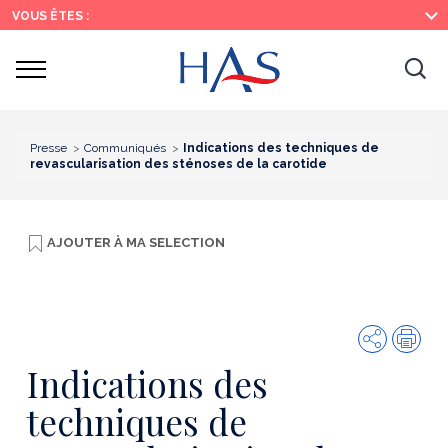
Recherche
Menu
Contenu
VOUS ÊTES :
principal
principal
Ouvrir
Ouv
le
menu
la
re
Presse
Communiqués
Indications des techniques de
revascularisation des sténoses de la carotide
AJOUTER À
MA SELECTION
Partager
Imp
Indications des
techniques de