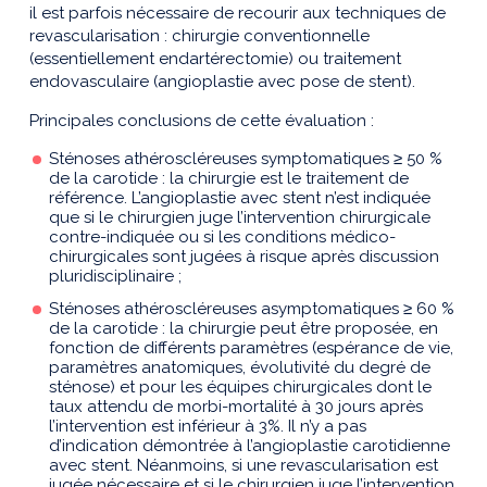
il est parfois nécessaire de recourir aux techniques de
revascularisation : chirurgie conventionnelle
(essentiellement endartérectomie) ou traitement
endovasculaire (angioplastie avec pose de stent).
Principales conclusions de cette évaluation :
Sténoses athéroscléreuses symptomatiques ≥ 50 %
de la carotide : la chirurgie est le traitement de
référence. L’angioplastie avec stent n’est indiquée
que si le chirurgien juge l’intervention chirurgicale
contre-indiquée ou si les conditions médico-
chirurgicales sont jugées à risque après discussion
pluridisciplinaire ;
Sténoses athéroscléreuses asymptomatiques ≥ 60 %
de la carotide : la chirurgie peut être proposée, en
fonction de différents paramètres (espérance de vie,
paramètres anatomiques, évolutivité du degré de
sténose) et pour les équipes chirurgicales dont le
taux attendu de morbi-mortalité à 30 jours après
l’intervention est inférieur à 3%. Il n’y a pas
d’indication démontrée à l’angioplastie carotidienne
avec stent. Néanmoins, si une revascularisation est
jugée nécessaire et si le chirurgien juge l’intervention