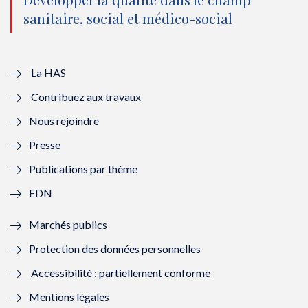
o
n
o
n
sanitaire, social et médico-social
u
o
u
o
v
u
v
u
e
v
e
v
La HAS
Contribuez aux travaux
l
e
l
e
Nous rejoindre
l
l
l
l
Presse
e
l
e
l
Publications par thème
f
e
f
e
EDN
e
f
e
f
Marchés publics
n
e
n
e
Protection des données personnelles
ê
n
ê
n
Accessibilité : partiellement conforme
t
ê
t
ê
Mentions légales
r
t
r
t