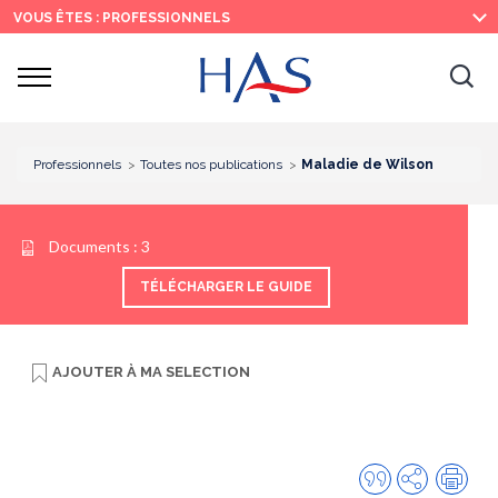
Recherche
Menu
Contenu
VOUS ÊTES : PROFESSIONNELS
principal
principal
Ouvrir
Ouv
le
menu
la
re
Professionnels
Toutes nos publications
Maladie de Wilson
Documents :
3
TÉLÉCHARGER LE GUIDE
AJOUTER À
MA SELECTION
Citer
Partager
Imp