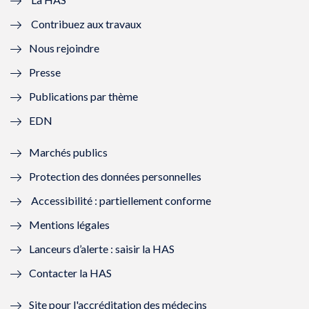
e
v
e
v
Contribuez aux travaux
l
e
l
e
Nous rejoindre
l
l
l
l
Presse
e
l
e
l
Publications par thème
f
e
f
e
EDN
e
f
e
f
Marchés publics
n
e
n
e
Protection des données personnelles
ê
n
ê
n
Accessibilité : partiellement conforme
t
ê
t
ê
Mentions légales
r
t
r
t
Lanceurs d’alerte : saisir la HAS
e
r
e
r
Contacter la HAS
)
e
)
e
Site pour l'accréditation des médecins