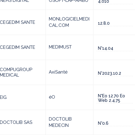
NEHS DIGITAL
OSOFT-LAP-AMBU
4.010
MONLOGICIELMEDI
CEGEDIM SANTE
12.8.0
CAL.COM
MEDIMUST
CEGEDIM SANTE
N°14.04
COMPUGROUP
AxiSanté
N°2023.10.2
MEDICAL
N°Eo 12.70 Eo
éO
EIG
Web 2.4.75
DOCTOLIB
DOCTOLIB SAS
N°0.6
MEDECIN