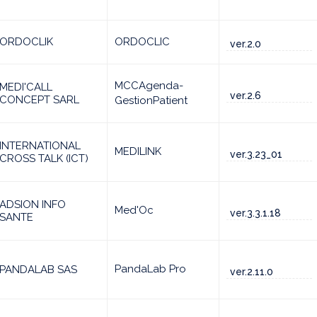
ORDOCLIK
ORDOCLIC
ver.2.0
MCCAgenda-
MEDI'CALL
ver.2.6
CONCEPT SARL
GestionPatient
INTERNATIONAL
MEDILINK
ver.3.23_01
CROSS TALK (ICT)
ADSION INFO
Med'Oc
ver.3.3.1.18
SANTE
PandaLab Pro
PANDALAB SAS
ver.2.11.0