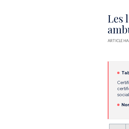
Les 
ambu
ARTICLE HA
Tab
Certi
certif
social
Nom