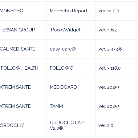
MONECHO
MonEcho Report
ver. 14.0.0
TESSAN GROUP
PososWidget
ver. 4.6.2
CALIMED SANTE
easy-care®
ver. 2.373.6
FOLLOW HEALTH
FOLLOW®
ver. 3.118.0
XTREM SANTE
MEDIBOARD
ver. 2025+
XTREM SANTE
TAMM
ver. 2025+
ORDOCLIC LAP
ORDOCLIK'
ver. 2.0
V2.0®