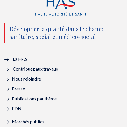
(
k
(
n
n
(
n
(
o
n
o
n
Développer la qualité dans le champ
sanitaire, social et médico-social
u
o
u
o
v
u
v
u
e
v
e
v
La HAS
Contribuez aux travaux
l
e
l
e
Nous rejoindre
l
l
l
l
Presse
e
l
e
l
Publications par thème
f
e
f
e
EDN
e
f
e
f
Marchés publics
n
e
n
e