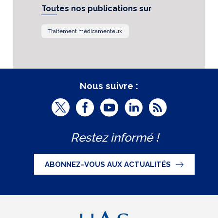
Toutes nos publications sur
Traitement médicamenteux
Nous suivre :
T
F
Y
L
R
w
a
o
i
S
Restez informé !
i
c
u
n
S
t
e
t
k
ABONNEZ-VOUS AUX ACTUALITÉS
t
b
u
e
e
o
b
d
r
o
e
I