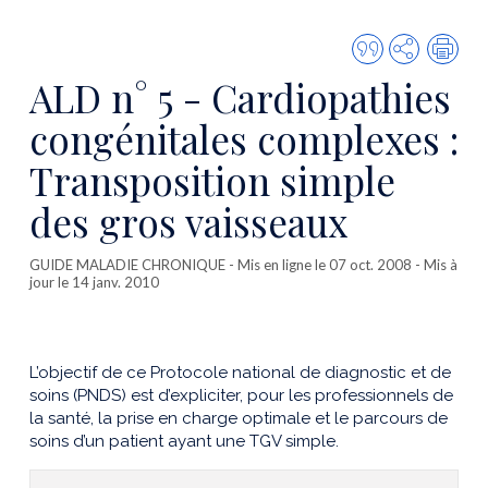
Citer
Partager
Imp
cette
ALD n° 5 - Cardiopathies
publicatio
congénitales complexes :
Transposition simple
des gros vaisseaux
GUIDE MALADIE CHRONIQUE
- Mis en ligne le 07 oct. 2008 - Mis à
jour le 14 janv. 2010
L’objectif de ce Protocole national de diagnostic et de
soins (PNDS) est d’expliciter, pour les professionnels de
la santé, la prise en charge optimale et le parcours de
soins d’un patient ayant une TGV simple.