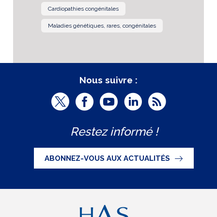
Cardiopathies congénitales
Maladies génétiques, rares, congénitales
Nous suivre :
T
F
Y
L
R
w
a
o
i
S
Restez informé !
i
c
u
n
S
t
e
t
k
ABONNEZ-VOUS AUX ACTUALITÉS
t
b
u
e
e
o
b
d
r
o
e
I