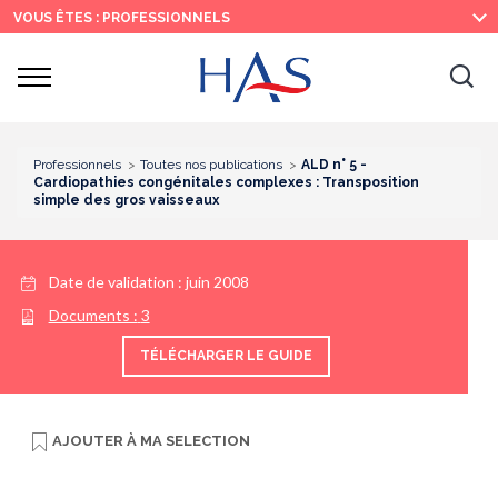
Recherche
Menu
Contenu
VOUS ÊTES : PROFESSIONNELS
principal
principal
Ouvrir
Ouv
le
menu
la
re
Professionnels
Toutes nos publications
ALD n° 5 -
Cardiopathies congénitales complexes : Transposition
simple des gros vaisseaux
Date de validation :
juin 2008
Documents :
3
TÉLÉCHARGER LE GUIDE
AJOUTER À
MA SELECTION