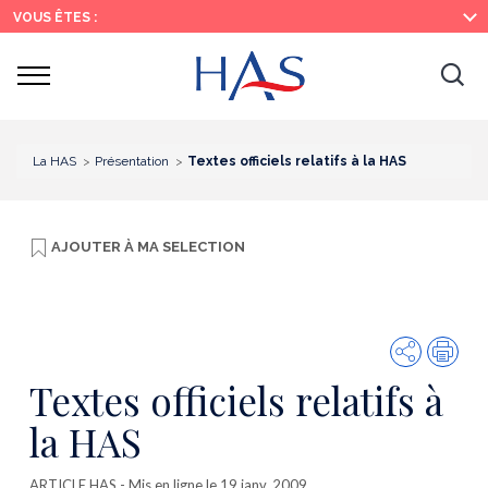
Recherche
Menu
Contenu
VOUS ÊTES :
principal
principal
Ouvrir
Ouv
le
menu
la
re
La HAS
Présentation
Textes officiels relatifs à la HAS
AJOUTER À
MA SELECTION
Partager
Imp
Textes officiels relatifs à
la HAS
ARTICLE HAS
- Mis en ligne le 19 janv. 2009