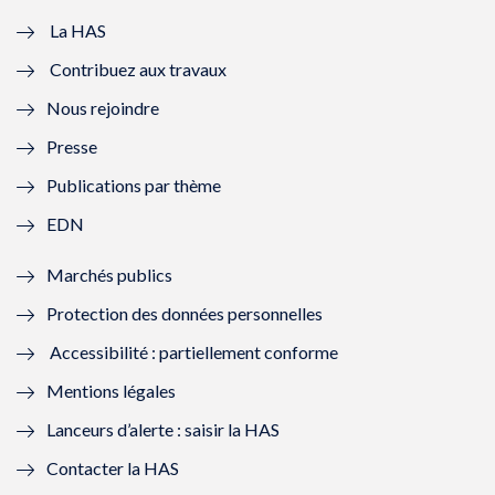
e
v
e
v
La HAS
Contribuez aux travaux
l
e
l
e
Nous rejoindre
l
l
l
l
Presse
e
l
e
l
Publications par thème
f
e
f
e
EDN
e
f
e
f
Marchés publics
n
e
n
e
Protection des données personnelles
ê
n
ê
n
Accessibilité : partiellement conforme
t
ê
t
ê
Mentions légales
r
t
r
t
Lanceurs d’alerte : saisir la HAS
e
r
e
r
Contacter la HAS
)
e
)
e