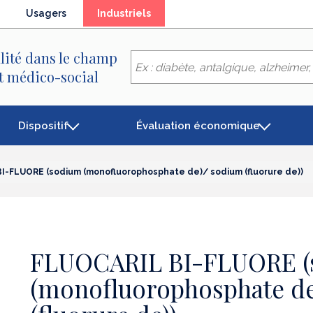
(élément
Usagers
Industriels
séléctionné)
lité dans le champ
et médico-social
Dispositif
Évaluation économique
I-FLUORE (sodium (monofluorophosphate de)/ sodium (fluorure de))
FLUOCARIL BI-FLUORE (
(monofluorophosphate de