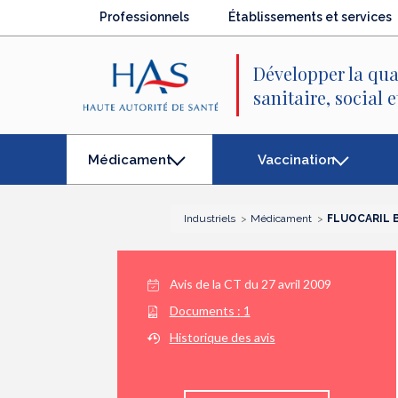
Recherche
Menu
Contenu
Professionnels
Établissements et services
principal
principal
Développer la qua
sanitaire, social 
Vaccination
Médicament
(élément
séléctionné)
Industriels
Médicament
FLUOCARIL B
Avis de la CT du
27 avril 2009
Documents :
1
Historique des avis