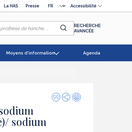
Choisir
La HAS
Presse
Accessibilité
la
langue
RECHERCHE
AVANCÉE
Chercher
Moyens d'information
Agenda
Citer
Partager
Impression
cette
sodium
publication
)/ sodium