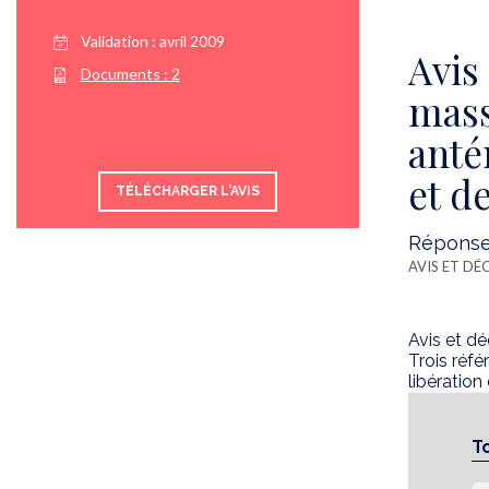
Validation :
avril 2009
Avis
Documents :
2
mass
anté
et d
TÉLÉCHARGER L'AVIS
Réponse 
AVIS ET DÉ
Avis et dé
Trois réfé
libération
T