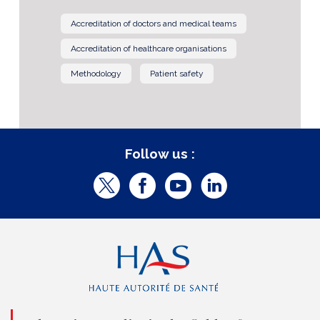
Accreditation of doctors and medical teams
Accreditation of healthcare organisations
Methodology
Patient safety
Follow us :
T
F
Y
L
w
a
o
i
i
c
u
n
t
e
t
k
t
b
u
e
e
o
b
d