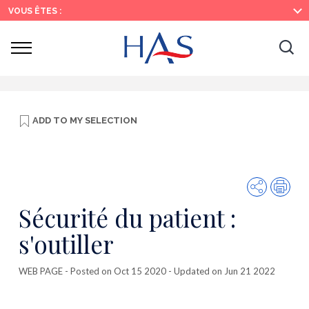
Search
Main
Main
VOUS ÊTES :
Menu
Content
Ouvrir
Ouv
le
menu
la
re
ADD TO
MY SELECTION
Share
Prin
Sécurité du patient :
s'outiller
WEB PAGE
- Posted on Oct 15 2020 - Updated on Jun 21 2022