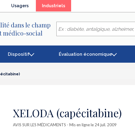
(élément
Usagers
Industriels
séléctionné)
lité dans le champ
et médico-social
Dispositif
Évaluation économique
écitabine)
XELODA (capécitabine)
AVIS SUR LES MÉDICAMENTS
- Mis en ligne le 24 juil. 2009