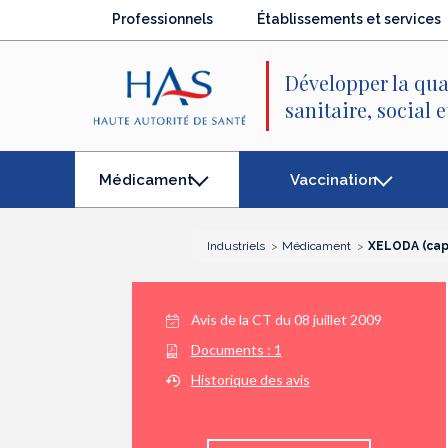
Recherche
Menu
Contenu
Professionnels
Établissements et services
principal
principal
Développer la qua
sanitaire, social 
Vaccination
Médicament
(élément
séléctionné)
Industriels
Médicament
XELODA (cap
Avis de la CT du
08 juillet 2009
Documents :
1
Historique des avis