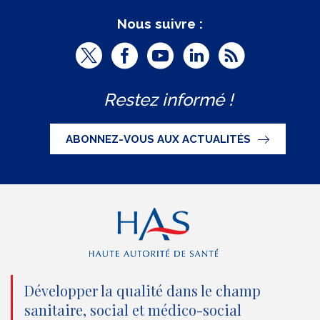
Nous suivre :
T
F
Y
L
R
w
a
o
i
S
Restez informé !
i
c
u
n
S
t
e
t
k
ABONNEZ-VOUS AUX ACTUALITÉS
t
b
u
e
e
o
b
d
r
o
e
I
(
k
(
n
n
(
n
(
o
n
o
n
Développer la qualité dans le champ
sanitaire, social et médico-social
u
o
u
o