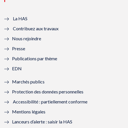
v
u
v
u
e
v
e
v
La HAS
Contribuez aux travaux
l
e
l
e
Nous rejoindre
l
l
l
l
Presse
e
l
e
l
Publications par thème
f
e
f
e
EDN
e
f
e
f
Marchés publics
n
e
n
e
Protection des données personnelles
ê
n
ê
n
Accessibilité : partiellement conforme
t
ê
t
ê
Mentions légales
r
t
r
t
Lanceurs d’alerte : saisir la HAS
e
r
e
r