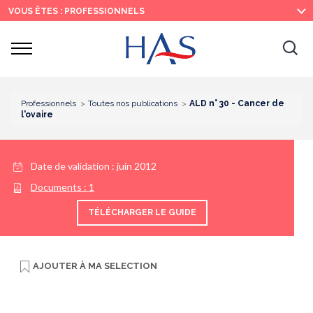
Recherche
Menu
Contenu
VOUS ÊTES : PROFESSIONNELS
principal
principal
Ouvrir
Ouv
le
menu
la
re
Professionnels
Toutes nos publications
ALD n° 30 - Cancer de
l'ovaire
Date de validation :
juin 2012
Documents :
1
TÉLÉCHARGER LE GUIDE
AJOUTER À
MA SELECTION