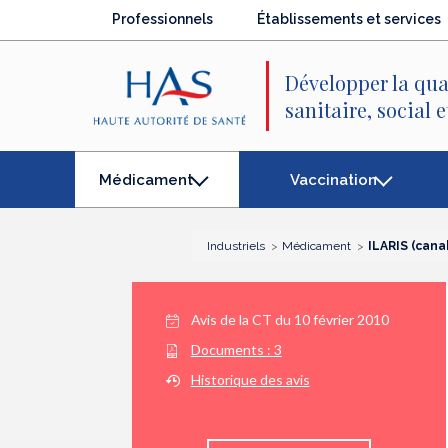
Recherche
Menu
Contenu
Professionnels
Établissements et services
principal
principal
Développer la qua
sanitaire, social 
Vaccination
Médicament
(élément
séléctionné)
Industriels
Médicament
ILARIS (can
Avis de la CT du
10 février 2010
Documents :
3
Historique des avis