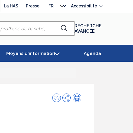
Choisir
La HAS
Presse
Accessibilité
la
langue
RECHERCHE
AVANCÉE
Chercher
Moyens d'information
Agenda
Citer
Partager
Impression
cette
publication