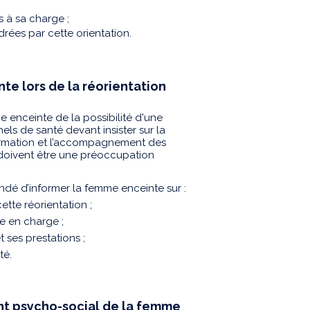
s à sa charge ;
rées par cette orientation.
te lors de la réorientation
e enceinte de la possibilité d'une
nels de santé devant insister sur la
information et l’accompagnement des
n doivent être une préoccupation
andé d’informer la femme enceinte sur :
ette réorientation ;
e en charge ;
t ses prestations ;
té.
t psycho-social de la femme