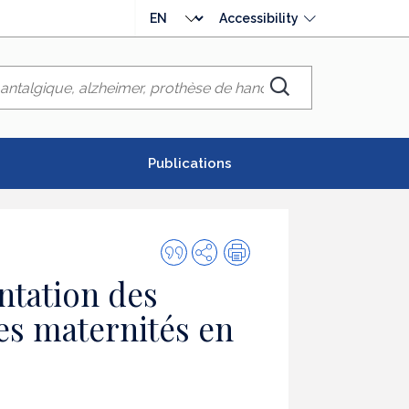
Choose
Accessibility
language
Chercher
Publications
Quote
Share
Print
this
entation des
publication
es maternités en