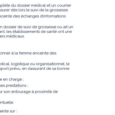
lète du dossier médical et un courrier
surer dès lors le suivi de la grossesse.
nceinte des échanges d’informations
 dossier de suivi de grossesse ou ait un
nt, les établissements de santé ont une
iers médicaux.
 donner à la femme enceinte des
édical, logistique ou organisationnel, le
nsport prévu, en s’assurant de sa bonne
e en charge ;
ses prestations ;
ur son entourage à proximité de
entuelle.
nte sur :