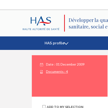
Search
Main
Main
Menu
Content
Développer la qua
sanitaire, social 
HAS profile
Date :
01 December 2009
Documents :
4
ADD TO
MY SELECTION