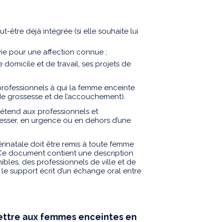
-être déjà intégrée (si elle souhaite lui
ivie pour une affection connue ;
 domicile et de travail, ses projets de
professionnels à qui la femme enceinte
 de grossesse et de l’accouchement).
’étend aux professionnels et
resser, en urgence ou en dehors d’une
rinatale doit être remis à toute femme
Ce document contient une description
bles, des professionnels de ville et de
le support écrit d’un échange oral entre
ettre aux femmes enceintes en