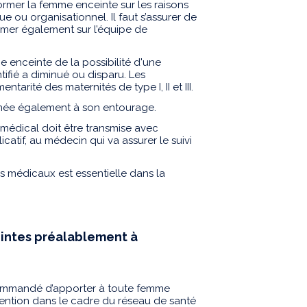
former la femme enceinte sur les raisons
que ou organisationnel. Il faut s’assurer de
mer également sur l’équipe de
e enceinte de la possibilité d'une
ntifié a diminué ou disparu. Les
tarité des maternités de type I, II et III.
onnée également à son entourage.
 médical doit être transmise avec
icatif, au médecin qui va assurer le suivi
s médicaux est essentielle dans la
intes préalablement à
recommandé d’apporter à toute femme
évention dans le cadre du réseau de santé