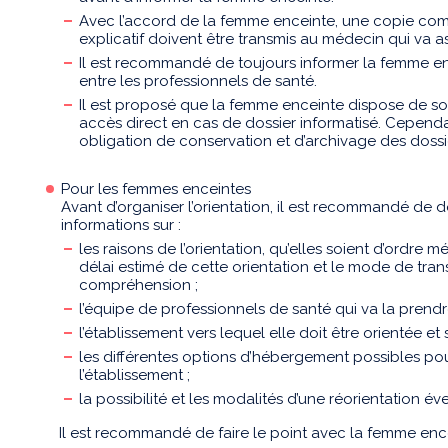
Avec l’accord de la femme enceinte, une copie comp
explicatif doivent être transmis au médecin qui va as
Il est recommandé de toujours informer la femme e
entre les professionnels de santé.
Il est proposé que la femme enceinte dispose de son
accès direct en cas de dossier informatisé. Cependa
obligation de conservation et d’archivage des doss
Pour les femmes enceintes
Avant d’organiser l’orientation, il est recommandé de
informations sur :
les raisons de l’orientation, qu’elles soient d’ordre m
délai estimé de cette orientation et le mode de tra
compréhension ;
l’équipe de professionnels de santé qui va la prendr
l’établissement vers lequel elle doit être orientée et 
les différentes options d’hébergement possibles po
l’établissement ;
la possibilité et les modalités d’une réorientation év
Il est recommandé de faire le point avec la femme encei