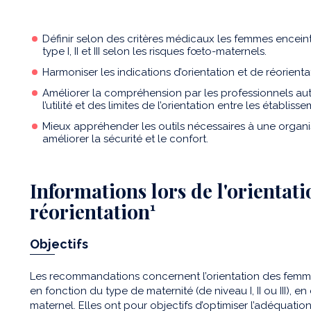
Définir selon des critères médicaux les femmes enceint
type I, II et III selon les risques fœto-maternels.
Harmoniser les indications d’orientation et de réorienta
Améliorer la compréhension par les professionnels au
l’utilité et des limites de l’orientation entre les établis
Mieux appréhender les outils nécessaires à une organisa
améliorer la sécurité et le confort.
Informations lors de l'orientati
réorientation¹
Objectifs
Les recommandations concernent l’orientation des femm
en fonction du type de maternité (de niveau I, II ou III), e
maternel. Elles ont pour objectifs d’optimiser l’adéquati