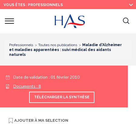
Recherche
Menu
Contenu
VOUS ÊTES : PROFESSIONNELS
principal
principal
Ouvrir
Ouv
le
menu
la
re
Professionnels
Toutes nos publications
Maladie d'Alzheimer
et maladies apparentées : suivi médical des aidants
naturels
Date de validation :
01 février 2010
Documents :
8
TÉLÉCHARGER LA SYNTHÈSE
AJOUTER À
MA SELECTION