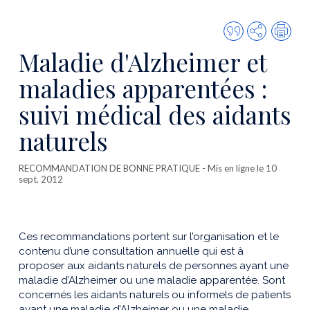
Citer
Partager
Imp
cette
Maladie d'Alzheimer et
publicatio
maladies apparentées :
suivi médical des aidants
naturels
RECOMMANDATION DE BONNE PRATIQUE
- Mis en ligne le 10
sept. 2012
Ces recommandations portent sur l’organisation et le
contenu d’une consultation annuelle qui est à
proposer aux aidants naturels de personnes ayant une
maladie d’Alzheimer ou une maladie apparentée. Sont
concernés les aidants naturels ou informels de patients
ayant une maladie d’Alzheimer ou une maladie