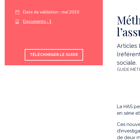
Date de validation :
mai 2010
Méth
Documents :
1
l’as
Articles 
(référen
TÉLÉCHARGER LE GUIDE
sociale.
GUIDE MÉ
La HAS peu
en série e
Ces nouvel
d’investig
de deux mo