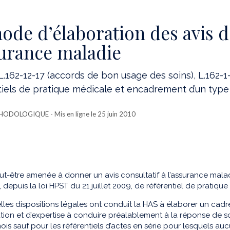
ode d’élaboration des avis d
surance maladie
L.162-12-17 (accords de bon usage des soins), L.162-1-7
tiels de pratique médicale et encadrement d’un type p
THODOLOGIQUE
- Mis en ligne le 25 juin 2010
t-être amenée à donner un avis consultatif à l’assurance malad
t, depuis la loi HPST du 21 juillet 2009, de référentiel de pratiq
les dispositions légales ont conduit la HAS à élaborer un ca
ation et d’expertise à conduire préalablement à la réponse de so
is sauf pour les référentiels d’actes en série pour lesquels auc