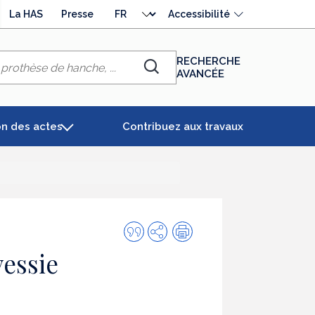
Choisir
La HAS
Presse
Accessibilité
la
langue
RECHERCHE
AVANCÉE
Chercher
on des actes
Contribuez aux travaux
Citer
Partager
Impression
cette
vessie
publication