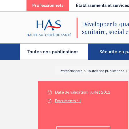
Recherche
Menu
Contenu
(élément
Professionnels
Établissements et services
principal
principal
séléctionné)
Développer la qua
sanitaire, social 
(élément
Sécurité du p
Toutes nos publications
séléctionné)
Professionnels
Toutes nos publications
Date de validation :
juillet 2012
Documents :
1