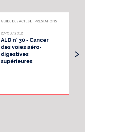
GUIDE DES ACTES ET PRESTATIONS
GUIDE DES ACTES ET P
27/08/2012
20/07/2012
ALD n° 30 - Cancer
ALD n° 30 - Ca
›
des voies aéro-
invasif du col 
digestives
supérieures