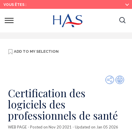
Search
Main
Main
VOUS ÊTES :
Menu
Content
Ouvrir
Ouv
le
menu
la
re
ADD TO
MY SELECTION
Share
Prin
Certification des
logiciels des
professionnels de santé
WEB PAGE
- Posted on Nov 20 2021 - Updated on Jan 05 2026