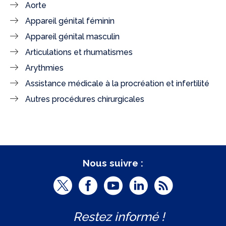
Aorte
Appareil génital féminin
Appareil génital masculin
Articulations et rhumatismes
Arythmies
Assistance médicale à la procréation et infertilité
Autres procédures chirurgicales
Nous suivre :
T
F
Y
L
R
w
a
o
i
S
Restez informé !
i
c
u
n
S