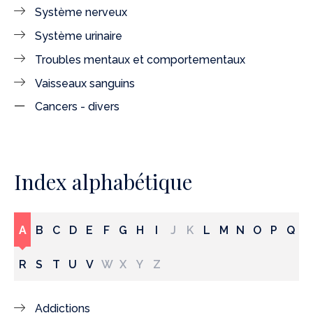
Système nerveux
Système urinaire
Troubles mentaux et comportementaux
Vaisseaux sanguins
Cancers - divers
Index alphabétique
A
B
C
D
E
F
G
H
I
J
K
L
M
N
O
P
Q
R
S
T
U
V
W
X
Y
Z
Addictions