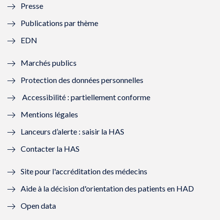
Presse
e
l
e
l
Publications par thème
f
e
f
e
EDN
e
f
e
f
Marchés publics
n
e
n
e
Protection des données personnelles
ê
n
ê
n
Accessibilité : partiellement conforme
t
ê
t
ê
Mentions légales
r
t
r
t
Lanceurs d’alerte : saisir la HAS
e
r
e
r
Contacter la HAS
)
e
)
e
Site pour l'accréditation des médecins
)
)
Aide à la décision d'orientation des patients en HAD
Open data