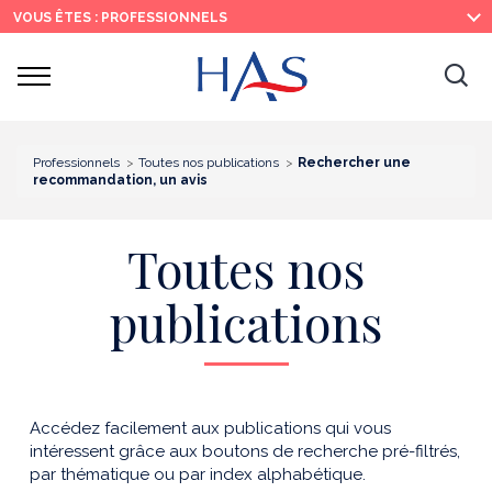
Recherche
Menu
Contenu
VOUS ÊTES : PROFESSIONNELS
principal
principal
Ouvrir
Ouv
le
menu
la
re
Professionnels
Toutes nos publications
Rechercher une
recommandation, un avis
Toutes nos
publications
Accédez facilement aux publications qui vous
intéressent grâce aux boutons de recherche pré-filtrés,
par thématique ou par index alphabétique.