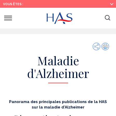
Search
Main
Main
VOUS ÊTES :
Menu
Content
Ouvrir
Ouv
le
menu
la
re
Share
Prin
Maladie
d'Alzheimer
Panorama des principales publications de la HAS
sur la maladie d'Alzheimer