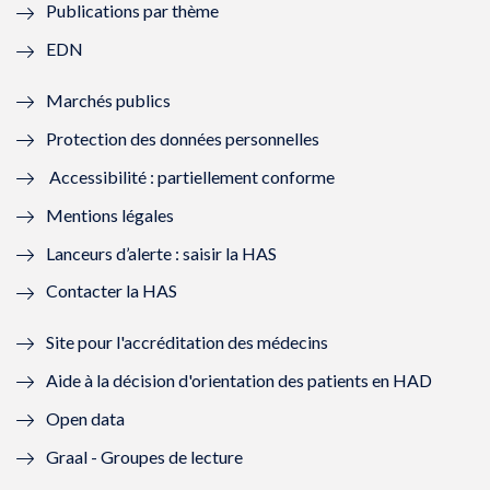
Publications par thème
f
e
f
e
EDN
e
f
e
f
Marchés publics
n
e
n
e
Protection des données personnelles
ê
n
ê
n
Accessibilité : partiellement conforme
t
ê
t
ê
Mentions légales
r
t
r
t
Lanceurs d’alerte : saisir la HAS
e
r
e
r
Contacter la HAS
)
e
)
e
Site pour l'accréditation des médecins
)
)
Aide à la décision d'orientation des patients en HAD
Open data
Graal - Groupes de lecture