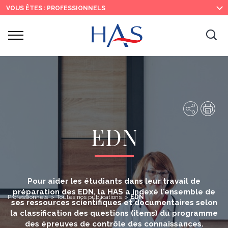
Recherche
Menu
Contenu
VOUS ÊTES : PROFESSIONNELS
principal
principal
Ouvrir
Ouv
le
menu
la
re
Partager
Imp
EDN
Pour aider les étudiants dans leur travail de
préparation des EDN, la HAS a indexé l'ensemble de
Professionnels
Toutes nos publications
EDN
ses ressources scientifiques et documentaires selon
la classification des questions (items) du programme
des épreuves de contrôle des connaissances.