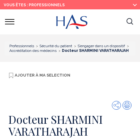
Recherche
Menu
Contenu
VOUS ÊTES : PROFESSIONNELS
principal
principal
Ouvrir
Ouv
le
menu
la
re
Professionnels
Sécurité du patient
S’engager dans un dispositif
Accréditation des médecins
Docteur SHARMINI VARATHARAJAH
AJOUTER À
MA SELECTION
Partager
Imp
Docteur SHARMINI
VARATHARAJAH