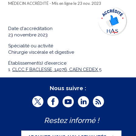
MÉDECIN ACCRÉDITÉ
- Mis en ligne le 23 nov. 2023
Date d'accréditation
23 novembre 2023
Spécialité ou activité
Chirurgie viscérale et digestive
Établissement(s) d'exercice
1.
CLCC F BACLESSE, 14076, CAEN CEDEX 5
Nous suivre :
T
F
Y
L
R
w
a
o
i
S
Restez informé !
i
c
u
n
S
t
e
t
k