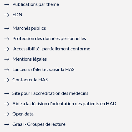
Publications par thème
f
e
f
e
EDN
e
f
e
f
Marchés publics
n
e
n
e
Protection des données personnelles
ê
n
ê
n
Accessibilité : partiellement conforme
t
ê
t
ê
Mentions légales
r
t
r
t
Lanceurs d’alerte : saisir la HAS
e
r
e
r
Contacter la HAS
)
e
)
e
Site pour l'accréditation des médecins
)
)
Aide à la décision d'orientation des patients en HAD
Open data
Graal - Groupes de lecture