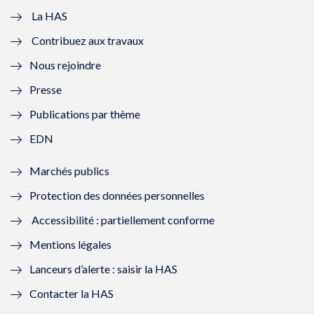
e
v
e
v
La HAS
Contribuez aux travaux
l
e
l
e
Nous rejoindre
l
l
l
l
Presse
e
l
e
l
Publications par thème
f
e
f
e
EDN
e
f
e
f
Marchés publics
n
e
n
e
Protection des données personnelles
ê
n
ê
n
Accessibilité : partiellement conforme
t
ê
t
ê
Mentions légales
r
t
r
t
Lanceurs d’alerte : saisir la HAS
e
r
e
r
Contacter la HAS
)
e
)
e