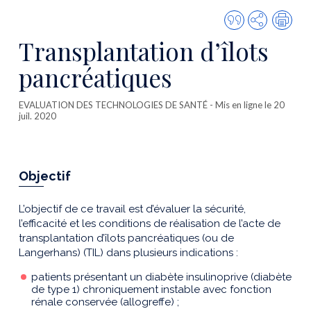
Citer
Partager
Imp
cette
Transplantation d’îlots
publicatio
pancréatiques
EVALUATION DES TECHNOLOGIES DE SANTÉ
- Mis en ligne le 20
juil. 2020
Objectif
L’objectif de ce travail est d’évaluer la sécurité,
l’efficacité et les conditions de réalisation de l’acte de
transplantation d’îlots pancréatiques (ou de
Langerhans) (TIL) dans plusieurs indications :
patients présentant un diabète insulinoprive (diabète
de type 1) chroniquement instable avec fonction
rénale conservée (allogreffe) ;