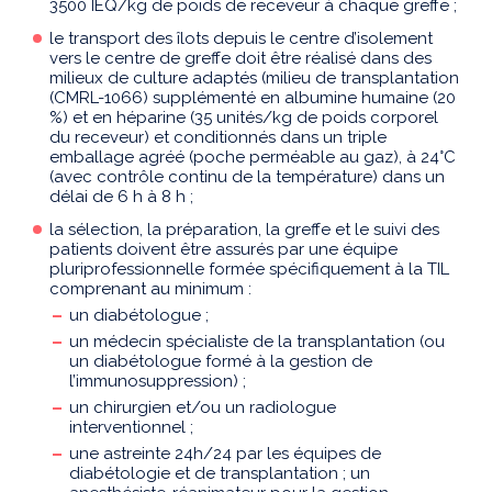
3500 IEQ/kg de poids de receveur à chaque greffe ;
le transport des îlots depuis le centre d’isolement
vers le centre de greffe doit être réalisé dans des
milieux de culture adaptés (milieu de transplantation
(CMRL-1066) supplémenté en albumine humaine (20
%) et en héparine (35 unités/kg de poids corporel
du receveur) et conditionnés dans un triple
emballage agréé (poche perméable au gaz), à 24°C
(avec contrôle continu de la température) dans un
délai de 6 h à 8 h ;
la sélection, la préparation, la greffe et le suivi des
patients doivent être assurés par une équipe
pluriprofessionnelle formée spécifiquement à la TIL
comprenant au minimum :
un diabétologue ;
un médecin spécialiste de la transplantation (ou
un diabétologue formé à la gestion de
l’immunosuppression) ;
un chirurgien et/ou un radiologue
interventionnel ;
une astreinte 24h/24 par les équipes de
diabétologie et de transplantation ; un