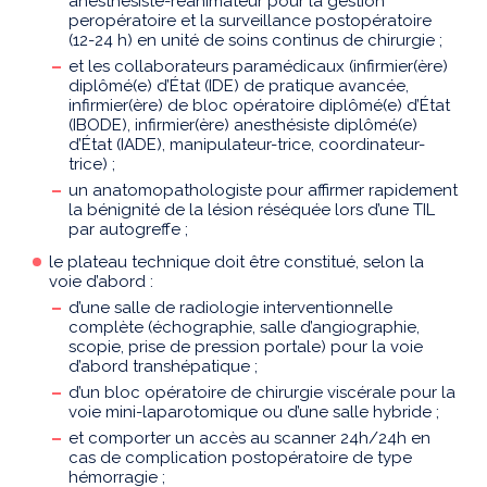
anesthésiste-réanimateur pour la gestion
peropératoire et la surveillance postopératoire
(12-24 h) en unité de soins continus de chirurgie ;
et les collaborateurs paramédicaux (infirmier(ère)
diplômé(e) d’État (IDE) de pratique avancée,
infirmier(ère) de bloc opératoire diplômé(e) d’État
(IBODE), infirmier(ère) anesthésiste diplômé(e)
d’État (IADE), manipulateur-trice, coordinateur-
trice) ;
un anatomopathologiste pour affirmer rapidement
la bénignité de la lésion réséquée lors d’une TIL
par autogreffe ;
le plateau technique doit être constitué, selon la
voie d’abord :
d’une salle de radiologie interventionnelle
complète (échographie, salle d’angiographie,
scopie, prise de pression portale) pour la voie
d’abord transhépatique ;
d’un bloc opératoire de chirurgie viscérale pour la
voie mini-laparotomique ou d’une salle hybride ;
et comporter un accès au scanner 24h/24h en
cas de complication postopératoire de type
hémorragie ;