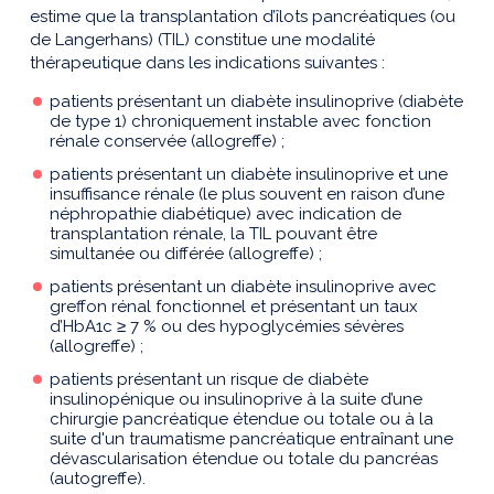
estime que la transplantation d’îlots pancréatiques (ou
de Langerhans) (TIL) constitue une modalité
thérapeutique dans les indications suivantes :
patients présentant un diabète insulinoprive (diabète
de type 1) chroniquement instable avec fonction
rénale conservée (allogreffe) ;
patients présentant un diabète insulinoprive et une
insuffisance rénale (le plus souvent en raison d’une
néphropathie diabétique) avec indication de
transplantation rénale, la TIL pouvant être
simultanée ou différée (allogreffe) ;
patients présentant un diabète insulinoprive avec
greffon rénal fonctionnel et présentant un taux
d’HbA1c ≥ 7 % ou des hypoglycémies sévères
(allogreffe) ;
patients présentant un risque de diabète
insulinopénique ou insulinoprive à la suite d’une
chirurgie pancréatique étendue ou totale ou à la
suite d'un traumatisme pancréatique entraînant une
dévascularisation étendue ou totale du pancréas
(autogreffe).