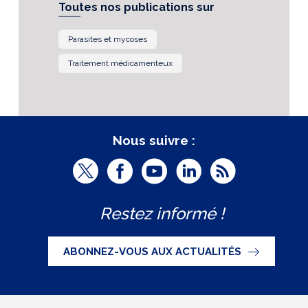
Toutes nos publications sur
Parasites et mycoses
Traitement médicamenteux
Nous suivre :
T
F
Y
L
R
w
a
o
i
S
Restez informé !
i
c
u
n
S
t
e
t
k
ABONNEZ-VOUS AUX ACTUALITÉS
t
b
u
e
e
o
b
d