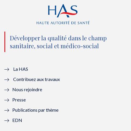
r
o
e
I
(
k
(
n
n
(
n
(
o
n
o
n
Développer la qualité dans le champ
sanitaire, social et médico-social
u
o
u
o
v
u
v
u
e
v
e
v
La HAS
Contribuez aux travaux
l
e
l
e
Nous rejoindre
l
l
l
l
Presse
e
l
e
l
Publications par thème
f
e
f
e
EDN
e
f
e
f