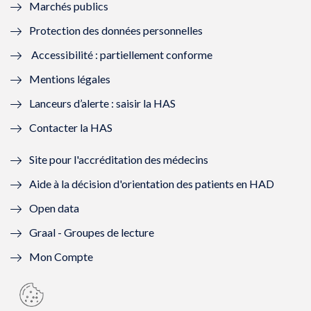
Marchés publics
n
e
n
e
Protection des données personnelles
ê
n
ê
n
Accessibilité : partiellement conforme
t
ê
t
ê
Mentions légales
r
t
r
t
Lanceurs d’alerte : saisir la HAS
e
r
e
r
Contacter la HAS
)
e
)
e
Site pour l'accréditation des médecins
)
)
Aide à la décision d'orientation des patients en HAD
Open data
Graal - Groupes de lecture
Mon Compte