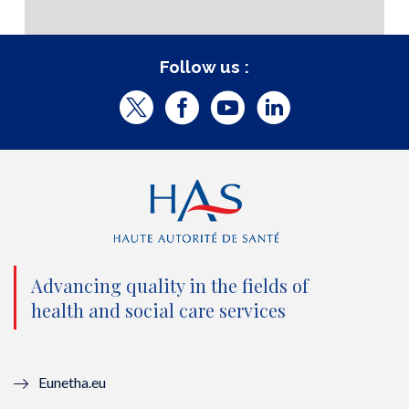
Follow us :
T
F
Y
L
w
a
o
i
i
c
u
n
t
e
t
k
t
b
u
e
e
o
b
d
Advancing quality in the fields of
r
o
e
I
health and social care services
(
k
(
n
n
(
n
(
Eunetha.eu