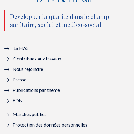
n
(
n
(
o
n
o
n
Développer la qualité dans le champ
sanitaire, social et médico-social
u
o
u
o
v
u
v
u
e
v
e
v
La HAS
Contribuez aux travaux
l
e
l
e
Nous rejoindre
l
l
l
l
Presse
e
l
e
l
Publications par thème
f
e
f
e
EDN
e
f
e
f
Marchés publics
n
e
n
e
Protection des données personnelles
ê
n
ê
n