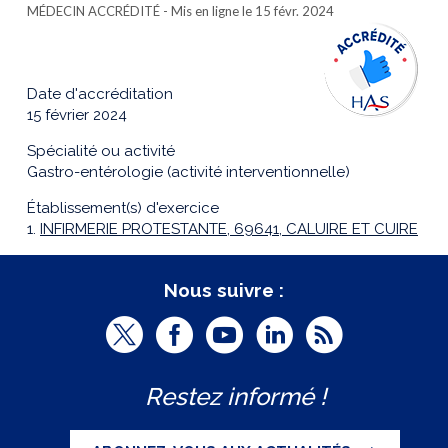
MÉDECIN ACCRÉDITÉ
- Mis en ligne le 15 févr. 2024
Date d'accréditation
15 février 2024
Spécialité ou activité
Gastro-entérologie (activité interventionnelle)
Établissement(s) d'exercice
1.
INFIRMERIE PROTESTANTE, 69641, CALUIRE ET CUIRE
Nous suivre :
T
F
Y
L
R
w
a
o
i
S
Restez informé !
i
c
u
n
S
t
e
t
k