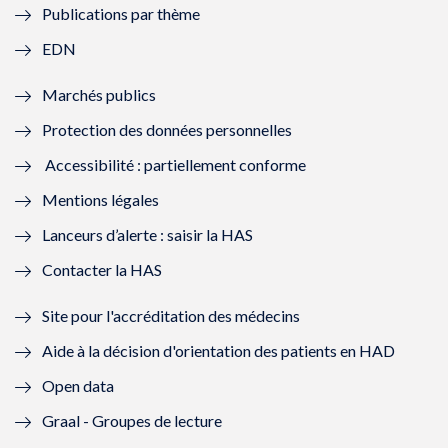
Publications par thème
f
e
f
e
EDN
e
f
e
f
Marchés publics
n
e
n
e
Protection des données personnelles
ê
n
ê
n
Accessibilité : partiellement conforme
t
ê
t
ê
Mentions légales
r
t
r
t
Lanceurs d’alerte : saisir la HAS
e
r
e
r
Contacter la HAS
)
e
)
e
Site pour l'accréditation des médecins
)
)
Aide à la décision d'orientation des patients en HAD
Open data
Graal - Groupes de lecture