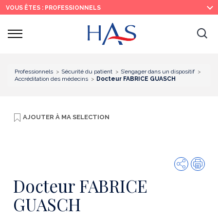
Recherche
Menu
Contenu
VOUS ÊTES : PROFESSIONNELS
principal
principal
Ouvrir
Ouv
le
menu
la
re
Professionnels
Sécurité du patient
S’engager dans un dispositif
Accréditation des médecins
Docteur FABRICE GUASCH
AJOUTER À
MA SELECTION
Partager
Imp
Docteur FABRICE
GUASCH