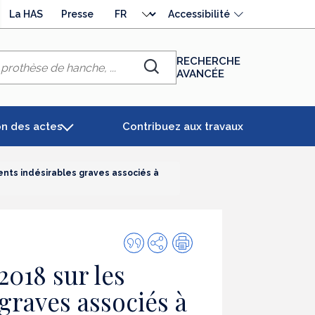
Choisir
La HAS
Presse
Accessibilité
la
langue
RECHERCHE
AVANCÉE
Chercher
on des actes
Contribuez aux travaux
ents indésirables graves associés à
Citer
Partager
Impression
cette
2018 sur les
publication
graves associés à