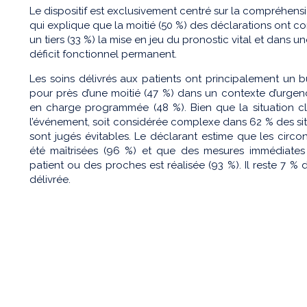
Le dispositif est exclusivement centré sur la compréhens
qui explique que la moitié (50 %) des déclarations ont
un tiers (33 %) la mise en jeu du pronostic vital et dans
déficit fonctionnel permanent.
Les soins délivrés aux patients ont principalement un bu
pour près d’une moitié (47 %) dans un contexte d’urgence 
en charge programmée (48 %). Bien que la situation cl
l’événement, soit considérée complexe dans 62 % des situ
sont jugés évitables. Le déclarant estime que les circ
été maîtrisées (96 %) et que des mesures immédiates o
patient ou des proches est réalisée (93 %). Il reste 7 % 
délivrée.