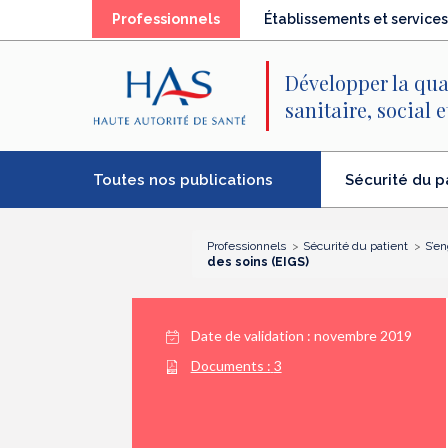
Recherche
Menu
Contenu
(élément
Professionnels
Établissements et services
principal
principal
séléctionné)
Développer la qua
sanitaire, social 
Toutes nos publications
Sécurité du p
(élément
séléctionné)
Professionnels
Sécurité du patient
S’en
des soins (EIGS)
Date de validation :
novembre 2019
Documents :
3