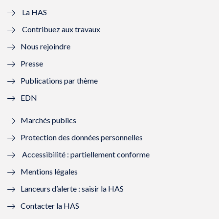
e
v
e
v
La HAS
Contribuez aux travaux
l
e
l
e
Nous rejoindre
l
l
l
l
Presse
e
l
e
l
Publications par thème
f
e
f
e
EDN
e
f
e
f
Marchés publics
n
e
n
e
Protection des données personnelles
ê
n
ê
n
Accessibilité : partiellement conforme
t
ê
t
ê
Mentions légales
r
t
r
t
Lanceurs d’alerte : saisir la HAS
e
r
e
r
Contacter la HAS
)
e
)
e