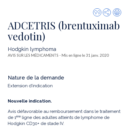
Citer
Partager
Imp
cette
ADCETRIS (brentuximab
publicatio
vedotin)
Hodgkin lymphoma
AVIS SUR LES MÉDICAMENTS
- Mis en ligne le 31 janv. 2020
Nature de la demande
Extension d'indication
Nouvelle indication.
Avis défavorable au remboursement dans le traitement
ère
de 1
ligne des adultes atteints de lymphome de
Hodgkin CD30+ de stade IV.