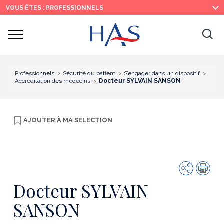
Recherche
Menu
Contenu
VOUS ÊTES : PROFESSIONNELS
principal
principal
Ouvrir
Ouv
le
menu
la
re
Professionnels
Sécurité du patient
S’engager dans un dispositif
Accréditation des médecins
Docteur SYLVAIN SANSON
AJOUTER À
MA SELECTION
Partager
Imp
Docteur SYLVAIN
SANSON