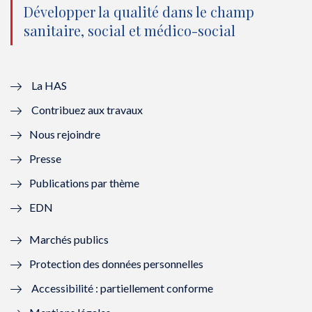
o
n
o
n
Développer la qualité dans le champ
sanitaire, social et médico-social
u
o
u
o
v
u
v
u
e
v
e
v
La HAS
Contribuez aux travaux
l
e
l
e
Nous rejoindre
l
l
l
l
Presse
e
l
e
l
Publications par thème
f
e
f
e
EDN
e
f
e
f
Marchés publics
n
e
n
e
Protection des données personnelles
ê
n
ê
n
Accessibilité : partiellement conforme
t
ê
t
ê