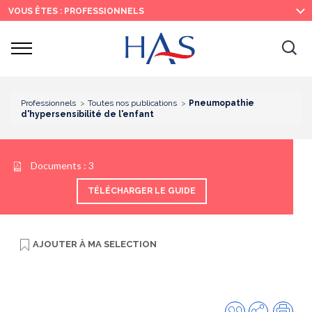
Recherche
Menu
Contenu
VOUS ÊTES : PROFESSIONNELS
principal
principal
Ouvrir
Ouv
le
menu
la
re
Professionnels
Toutes nos publications
Pneumopathie
d'hypersensibilité de l'enfant
Documents :
3
TÉLÉCHARGER LE GUIDE
AJOUTER À
MA SELECTION
Citer
Partager
Imp