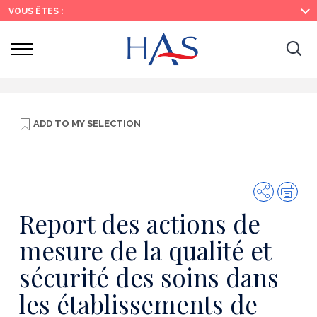
Search
Main
Main
VOUS ÊTES :
Menu
Content
Ouvrir
Ouv
le
menu
la
re
ADD TO
MY SELECTION
Share
Prin
Report des actions de
mesure de la qualité et
sécurité des soins dans
les établissements de