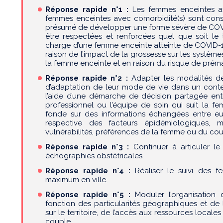
Réponse rapide n°1 :
Les femmes enceintes au
femmes enceintes avec comorbidité(s) sont con
présumé de développer une forme sévère de COVID
être respectées et renforcées quel que soit le 
charge d’une femme enceinte atteinte de COVID
raison de l’impact de la grossesse sur les systèmes
la femme enceinte et en raison du risque de préma
Réponse rapide n°2 :
Adapter les modalités de 
d’adaptation de leur mode de vie dans un contex
l’aide d’une démarche de décision partagée ent
professionnel ou l’équipe de soin qui suit la f
fonde sur des informations échangées entre eux
respective des facteurs épidémiologiques, 
vulnérabilités, préférences de la femme ou du cou
Réponse rapide n°3 :
Continuer à articuler le
échographies obstétricales.
Réponse rapide n°4 :
Réaliser le suivi des 
maximum en ville.
Réponse rapide n°5 :
Moduler l’organisation 
fonction des particularités géographiques et de l
sur le territoire, de l’accès aux ressources loca
couple.