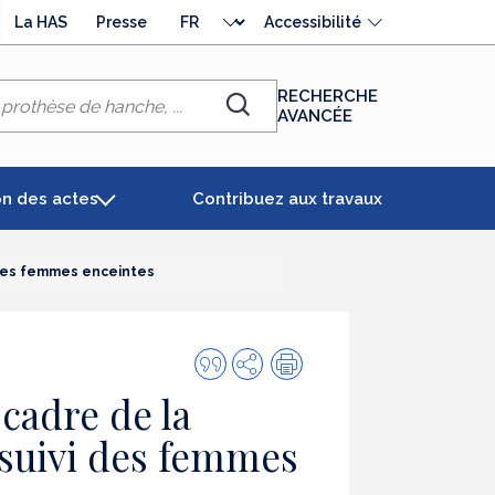
Choisir
La HAS
Presse
Accessibilité
la
langue
RECHERCHE
AVANCÉE
Chercher
on des actes
Contribuez aux travaux
 des femmes enceintes
Citer
Partager
Impression
cette
cadre de la
publication
 suivi des femmes