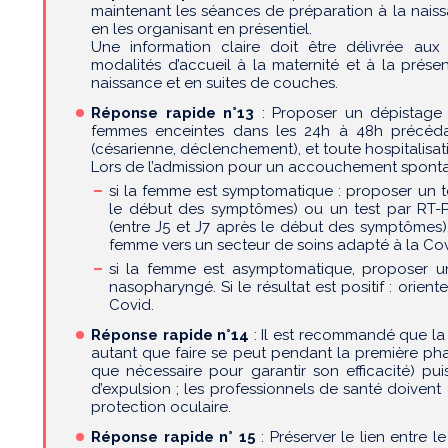
maintenant les séances de préparation à la naiss
en les organisant en présentiel.
Une information claire doit être délivrée a
modalités d’accueil à la maternité et à la prés
naissance et en suites de couches.
Réponse rapide n°13
: Proposer un dépistage 
femmes enceintes dans les 24h à 48h précéda
(césarienne, déclenchement), et toute hospitalis
Lors de l’admission pour un accouchement sponta
si la femme est symptomatique : proposer un te
le début des symptômes) ou un test par RT-
(entre J5 et J7 après le début des symptômes). Si
femme vers un secteur de soins adapté à la Cov
si la femme est asymptomatique, proposer u
nasopharyngé. Si le résultat est positif : orien
Covid.
Réponse rapide n°14
: Il est recommandé que l
autant que faire se peut pendant la première pha
que nécessaire pour garantir son efficacité) p
d’expulsion ; les professionnels de santé doiven
protection oculaire.
Réponse rapide n° 15
: Préserver le lien entre 