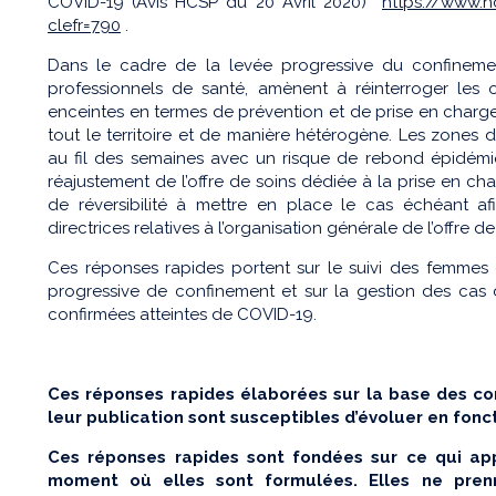
COVID-19 (Avis HCSP du 20 Avril 2020)
https://www.h
clefr=790
.
Dans le cadre de la levée progressive du confinemen
professionnels de santé, amènent à réinterroger les 
enceintes en termes de prévention et de prise en charge.
tout le territoire et de manière hétérogène. Les zones
au fil des semaines avec un risque de rebond épidémiq
réajustement de l’offre de soins dédiée à la prise en c
de réversibilité à mettre en place le cas échéant afi
directrices relatives à l’organisation générale de l’offre 
Ces réponses rapides portent sur le suivi des femmes
progressive de confinement et sur la gestion des ca
confirmées atteintes de COVID-19.
Ces réponses rapides élaborées sur la base des co
leur publication sont susceptibles d’évoluer en fon
Ces réponses rapides sont fondées sur ce qui ap
moment où elles sont formulées. Elles ne pre