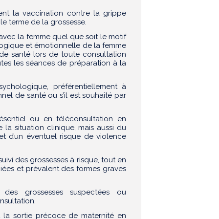
t la vaccination contre la grippe
le terme de la grossesse.
avec la femme quel que soit le motif
hologique et émotionnelle de la femme
de santé lors de toute consultation
outes les séances de préparation à la
ychologique, préférentiellement à
onnel de santé ou s’il est souhaité par
ésentiel ou en téléconsultation en
 la situation clinique, mais aussi du
t d’un éventuel risque de violence
suivi des grossesses à risque, tout en
ciées et prévalent des formes graves
i des grossesses suspectées ou
nsultation.
t la sortie précoce de maternité en