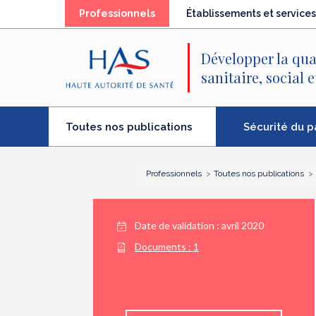
Recherche
Menu
Contenu
(élément
Professionnels
Établissements et services
principal
principal
séléctionné)
Développer la qua
sanitaire, social 
(élément
Sécurité du p
Toutes nos publications
séléctionné)
Professionnels
Toutes nos publications
Date de validation :
avril 2020
Documents :
1