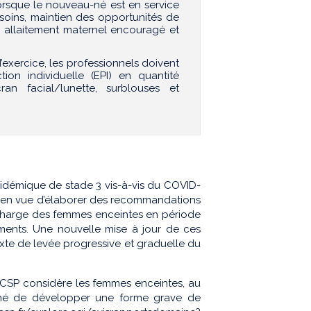
lorsque le nouveau-né est en service
soins, maintien des opportunités de
 allaitement maternel encouragé et
’exercice, les professionnels doivent
ion individuelle (EPI) en quantité
ran facial/lunette, surblouses et
pidémique de stade 3 vis-à-vis du COVID-
AS en vue d’élaborer des recommandations
n charge des femmes enceintes en période
ments. Une nouvelle mise à jour de ces
te de levée progressive et graduelle du
HCSP considère les femmes enceintes, au
umé de développer une forme grave de