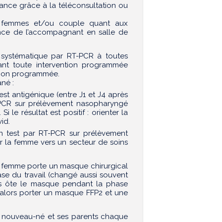
ance grâce à la téléconsultation ou
ux femmes et/ou couple quant aux
ence de l’accompagnant en salle de
systématique par RT-PCR à toutes
nt toute intervention programmée
ation programmée.
né :
st antigénique (entre J1 et J4 après
PCR sur prélèvement nasopharyngé
 le résultat est positif : orienter la
id.
n test par RT-PCR sur prélèvement
ter la femme vers un secteur de soins
a femme porte un masque chirurgical
se du travail (changé aussi souvent
uis ôte le masque pendant la phase
t alors porter un masque FFP2 et une
le nouveau-né et ses parents chaque