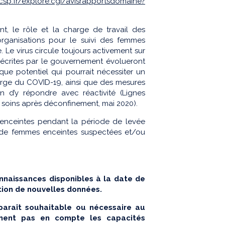
csp.fr/explore.cgi/avisrapportsdomaine?
t, le rôle et la charge de travail des
organisations pour le suivi des femmes
 Le virus circule toujours activement sur
 décrites par le gouvernement évolueront
ue potentiel qui pourrait nécessiter un
harge du COVID-19, ainsi que des mesures
n d’y répondre avec réactivité (Lignes
de soins après déconfinement, mai 2020).
 enceintes pendant la période de levée
s de femmes enceintes suspectées et/ou
nnaissances disponibles à la date de
ction de nouvelles données.
paraît souhaitable ou nécessaire au
nnent pas en compte les capacités