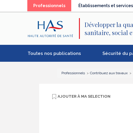
Recherche
Menu
Contenu
(élément
Professionnels
Établissements et services
principal
principal
séléctionné)
Développer la qua
sanitaire, social 
Toutes nos publications
Sécurité du p
Professionnels
Contribuez aux travaux
AJOUTER À
MA SELECTION