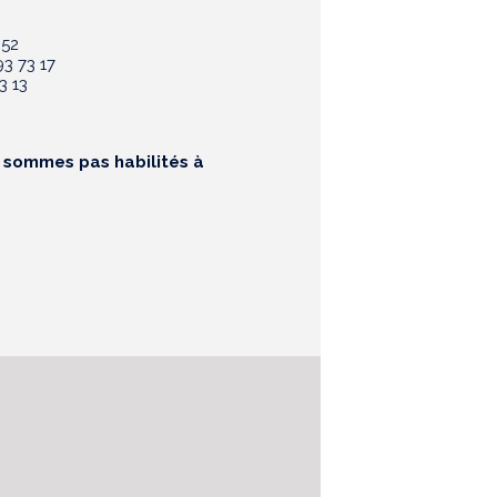
 52
3 73 17
3 13
e sommes pas habilités à