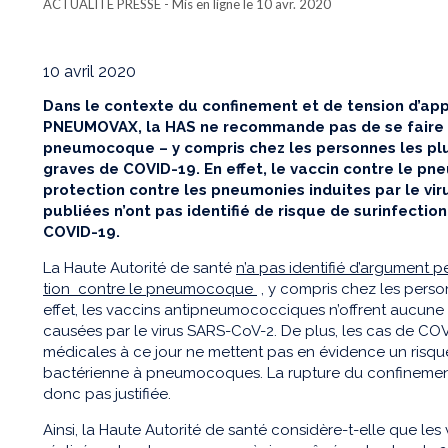
ACTUALITÉ PRESSE
- Mis en ligne le 10 avr. 2020
10 avril 2020
Dans le contexte du confinement et de tension d’ap
PNEUMOVAX
, la HAS ne recommande pas de se faire
pneumocoque
–
y
compris chez les personnes les pl
graves de
COVID-19
.
En effet, le vaccin contre le 
protection
contre
les pneumonies induites
par le vi
publiées n’ont pas identifié de risque de surinfecti
COVID-19.
La Haute Autorité de santé
n’a pas identifié d’argument
tion
contre le pneumocoque
, y compris chez les pers
effet, les vaccins antipneumococciques n’offrent aucune
causées par le
virus
SARS-CoV-2.
De plus,
les
cas de COVI
médicales
à ce jour ne mettent pas en évidence un risqu
bactérienne à pneumocoques
.
L
a rupture du confinement 
donc pas justifiée
.
Ainsi, la
Haute Autorité de santé considère
-t-elle
que les 