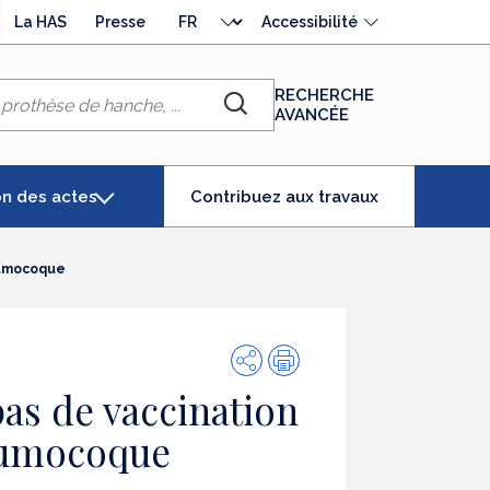
Choisir
La HAS
Presse
Accessibilité
la
langue
RECHERCHE
AVANCÉE
Chercher
(élément
on des actes
Contribuez aux travaux
séléctionné)
eumocoque
Partager
Impression
s de vaccination
eumocoque