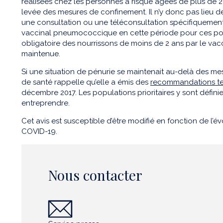
réalisées chez les personnes à risque âgées de plus de
2
levée des mesures de confinement. Il n’y donc pas lieu 
une
consult
ation
ou
une
téléconsult
ation
spécifiquement
vaccinal pneumococcique en cette période pour ces po
obligatoire des nourrissons de moins de 2 ans
par le va
maintenue.
Si une situation de pénurie se maintenait au-delà des me
de santé rappelle qu’elle a émis des
recommandations te
décembre 2017. Les populations prioritaires y sont défini
entreprendre
.
Cet avis est susceptible d’être modifié en fonction de l’é
COVID-19.
Nous contacter