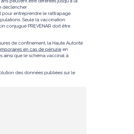
 ans peuvent être différées jusqu'à la
de
déclencher
 pour entreprendre le rattrapage
pulations
. Seule la vaccination
ccin conjugué
PREVENAR
doit être
sures de confinement, la Haute Autorité
mporaires en cas de pénurie
en
es
ainsi que le schéma vaccinal à
volution des données publiées sur le