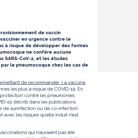
provisionnement de vaccin
 vacciner
en urgence
contre le
us à risque de développer des formes
pneumocoque ne confère aucune
rus SARS-CoV-2, et les études
on par le pneumocoque chez les cas de
 permettant de recommander
l
a vaccina
onnes les plus à risque de COVID-19
. En
 protection contre les pneumonies
D-19 décrits
dans les publications
e de surinfection ou de co-infection
avec les risques qu’elle induit n’est
vaccinations
qui n’auraient pas été