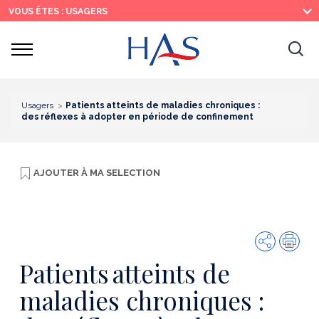
Recherche
Menu
Contenu
VOUS ÊTES : USAGERS
principal
principal
Ouvrir
Ouv
le
menu
la
re
Usagers
Patients atteints de maladies chroniques :
des réflexes à adopter en période de confinement
AJOUTER À
MA SELECTION
Partager
Imp
Patients atteints de
maladies chroniques :