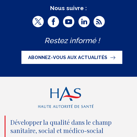
Nous suivre :
T
F
Y
L
R
w
a
o
i
S
Restez informé !
i
c
u
n
S
t
e
t
k
ABONNEZ-VOUS AUX ACTUALITÉS
t
b
u
e
e
o
b
d
r
o
e
I
(
k
(
n
n
(
n
(
o
n
o
n
Développer la qualité dans le champ
sanitaire, social et médico-social
u
o
u
o