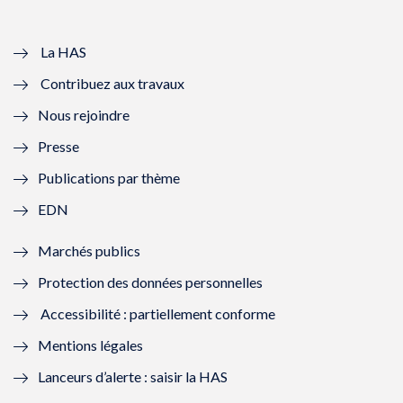
v
u
v
u
e
v
e
v
La HAS
Contribuez aux travaux
l
e
l
e
Nous rejoindre
l
l
l
l
Presse
e
l
e
l
Publications par thème
f
e
f
e
EDN
e
f
e
f
Marchés publics
n
e
n
e
Protection des données personnelles
ê
n
ê
n
Accessibilité : partiellement conforme
t
ê
t
ê
Mentions légales
r
t
r
t
Lanceurs d’alerte : saisir la HAS
e
r
e
r