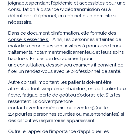
joignables pendant l’épidémie et accessibles pour une
consultation
à distance (vidéotransmission ou à
défaut
par
téléphone),
en cabinet
ou à domicile
si
nécessaire.
Dans ce document d’information, elle formule des
conseils essentiels
. Ainsi, les personnes atteintes de
maladies chroniques sont invitées à poursuivre leurs
traitements, notamment médicamenteux, et leurs soins
habituels. En cas de déplacement pour
une consultation, des soins ou examen
s
, il convient de
fixer un rendez-vous avec le professionnel de santé.
Autre conseil important, les patients doivent être
attentif
s
à tout symptôme inhabituel, en particulier toux,
fièvre, fatigue, perte de goût ou d’odorat, etc. S’ils les
ressentent, ils doivent prendre
contact avec leur médecin,
ou
avec le 15 (ou le
114 pour les personnes sourdes ou malentendantes) si
des difficultés respiratoires apparaissent.
Outre le rappel de l’importance d’appliquer les