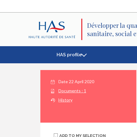
Search
Main
Main
Menu
Content
Développer la qua
sanitaire, social 
HAS profile
Date
22 April 2020
Documents :
1
History
ADD TO
MY SELECTION