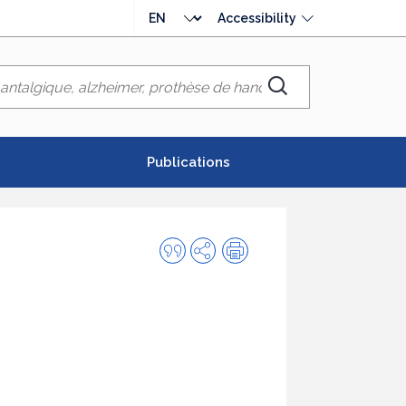
Choose
Accessibility
language
Chercher
Publications
Quote
Share
Print
this
publication