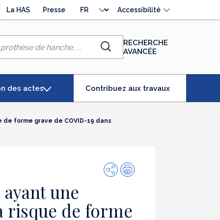
Choisir
La HAS
Presse
Accessibilité
la
langue
RECHERCHE
AVANCÉE
Chercher
(élément
on des actes
Contribuez aux travaux
séléctionné)
ue de forme grave de COVID-19 dans
Partager
Impression
 ayant une
à risque de forme