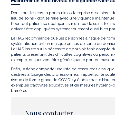
Maintenir un haut niveau de vigilance face a
Dans tous les cas, la poursuite ou la reprise des soins - de
lieu de soins - doit se faire avec une vigilance maintenue
Pour tout patient se déplaçant sur un lieu de soins, les 
doivent être appliquées systématiquement aussi bien par 
La HAS recommande que les personnes à risque de form
systématiquement un masque en cas de sortie du domicile
La HAS insiste sur la nécessité de pouvoir tenir compte de 
patients présentant des difficultés cognitives ou personnes
exemple, qui peuvent être gênées par le port du masque
Enfin, la fiche comporte une liste de ressources ainsi q
destinés à l’usage des professionnels : rappel sur le sout
risque de forme grave de COVID-19 établie par le Haut co
exemples d’activités éducatives et de mesures hygiéno-d
barrières.
Nous contacter