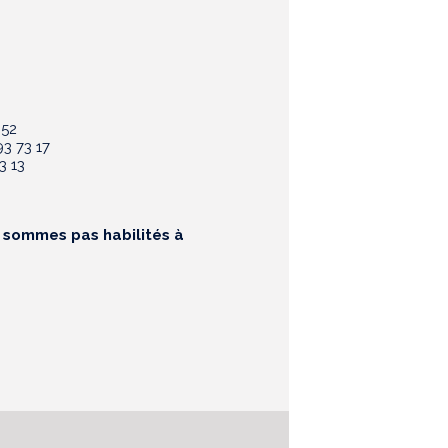
 52
3 73 17
3 13
e sommes pas habilités à