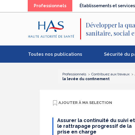
Recherche
Menu
Contenu
(élément
Professionnels
Établissements et services
principal
principal
séléctionné)
Développer la qua
sanitaire, social 
Toutes nos publications
Sécurité du p
Professionnels
Contribuez aux travaux
la levée du confinement
AJOUTER À
MA SELECTION
Assurer la continuité du suivi et
le rattrapage progressif de la
prise en charge