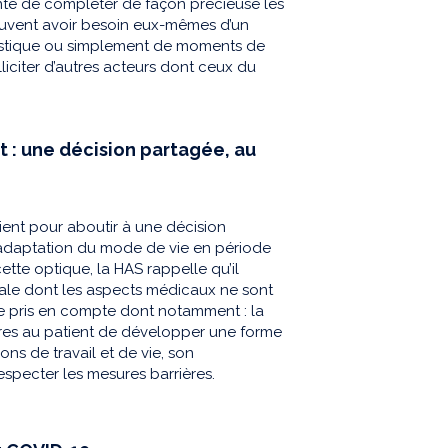
anté de compléter de façon précieuse les
 peuvent avoir besoin eux-mêmes d’un
gistique ou simplement de moments de
lliciter d’autres acteurs dont ceux du
t : une décision partagée, au
ent pour aboutir à une décision
’adaptation du mode de vie en période
ette optique, la HAS rappelle qu’il
bale dont les aspects médicaux ne sont
re pris en compte dont notamment : la
opres au patient de développer une forme
ons de travail et de vie, son
especter les mesures barrières.