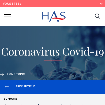
Search
Main
Main
VOUS ÊTES :
Menu
Content
Ouvrir
Ouv
le
menu
la
re
Coronavirus Covid-19
HOME TOPIC
PREC ARTICLE
SUMMARY