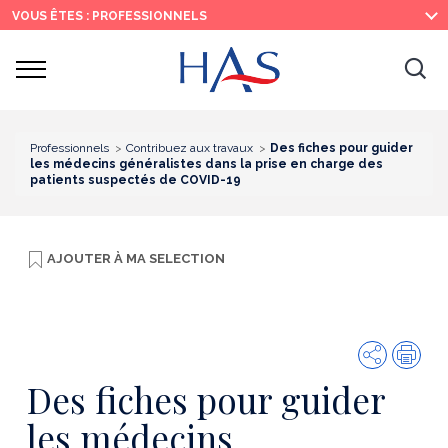
Recherche
Menu
Contenu
VOUS ÊTES : PROFESSIONNELS
principal
principal
Ouvrir
Ouv
le
menu
la
re
Professionnels
Contribuez aux travaux
Des fiches pour guider
les médecins généralistes dans la prise en charge des
patients suspectés de COVID-19
AJOUTER À
MA SELECTION
Partager
Imp
Des fiches pour guider
les médecins