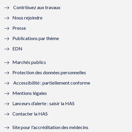
Contribuez aux travaux
l
e
l
e
Nous rejoindre
l
l
l
l
Presse
e
l
e
l
Publications par thème
f
e
f
e
EDN
e
f
e
f
Marchés publics
n
e
n
e
Protection des données personnelles
ê
n
ê
n
Accessibilité : partiellement conforme
t
ê
t
ê
Mentions légales
r
t
r
t
Lanceurs d’alerte : saisir la HAS
e
r
e
r
Contacter la HAS
)
e
)
e
Site pour l'accréditation des médecins
)
)