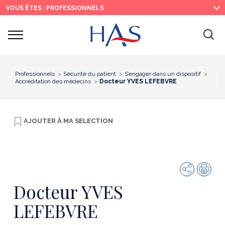
Recherche
Menu
Contenu
VOUS ÊTES : PROFESSIONNELS
principal
principal
Ouvrir
Ouv
le
menu
la
re
Professionnels
Sécurité du patient
S’engager dans un dispositif
Accréditation des médecins
Docteur YVES LEFEBVRE
AJOUTER À
MA SELECTION
Partager
Imp
Docteur YVES
LEFEBVRE