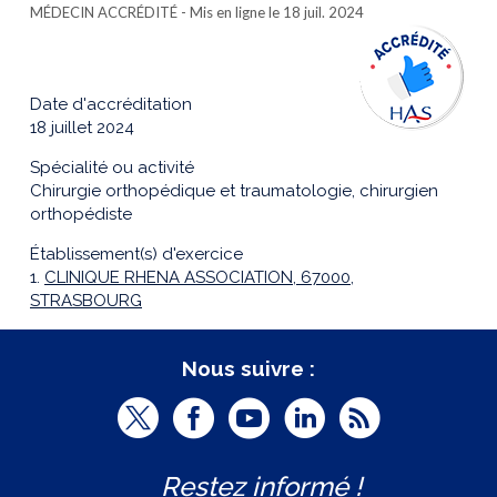
MÉDECIN ACCRÉDITÉ
- Mis en ligne le 18 juil. 2024
Date d'accréditation
18 juillet 2024
Spécialité ou activité
Chirurgie orthopédique et traumatologie, chirurgien
orthopédiste
Établissement(s) d'exercice
1.
CLINIQUE RHENA ASSOCIATION, 67000,
STRASBOURG
Nous suivre :
T
F
Y
L
R
w
a
o
i
S
Restez informé !