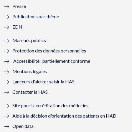
Presse
e
l
e
l
Publications par thème
f
e
f
e
EDN
e
f
e
f
Marchés publics
n
e
n
e
Protection des données personnelles
ê
n
ê
n
Accessibilité : partiellement conforme
t
ê
t
ê
Mentions légales
r
t
r
t
Lanceurs d’alerte : saisir la HAS
e
r
e
r
Contacter la HAS
)
e
)
e
Site pour l'accréditation des médecins
)
)
Aide à la décision d'orientation des patients en HAD
Open data