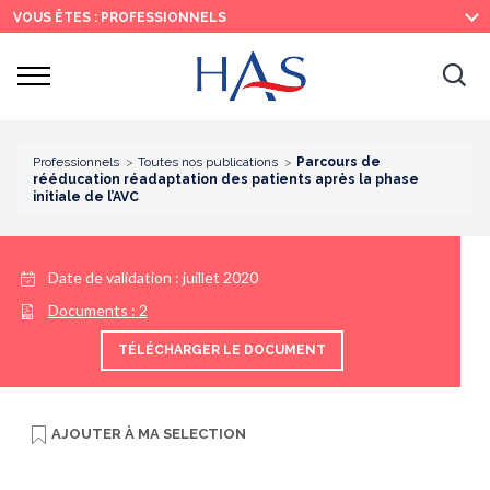
Recherche
Menu
Contenu
VOUS ÊTES : PROFESSIONNELS
principal
principal
Ouvrir
Ouv
le
menu
la
re
Professionnels
Toutes nos publications
Parcours de
rééducation réadaptation des patients après la phase
initiale de l’AVC
Date de validation :
juillet 2020
Documents :
2
TÉLÉCHARGER LE DOCUMENT
AJOUTER À
MA SELECTION