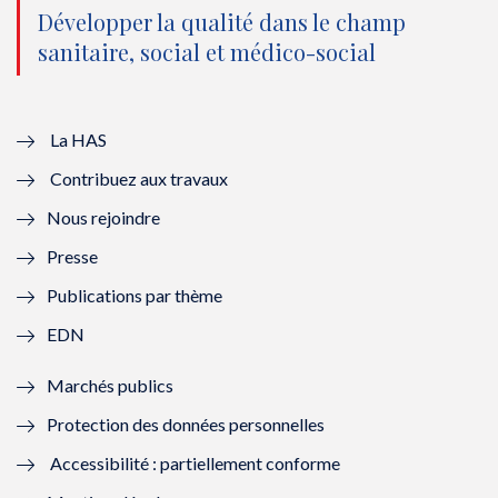
o
n
o
n
Développer la qualité dans le champ
sanitaire, social et médico-social
u
o
u
o
v
u
v
u
e
v
e
v
La HAS
Contribuez aux travaux
l
e
l
e
Nous rejoindre
l
l
l
l
Presse
e
l
e
l
Publications par thème
f
e
f
e
EDN
e
f
e
f
Marchés publics
n
e
n
e
Protection des données personnelles
ê
n
ê
n
Accessibilité : partiellement conforme
t
ê
t
ê