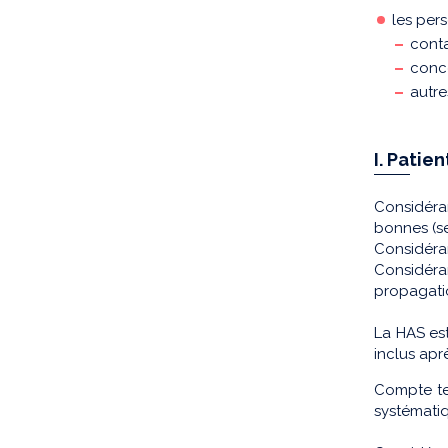
les per
conta
conce
autre
I. Pati
Considéra
bonnes (se
Considéran
Considéra
propagatio
La HAS est
inclus apr
Compte te
systématiq