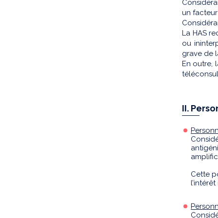
Considéra
un facteur
Considéran
La HAS rec
ou ininte
grave de 
En outre, 
téléconsul
II. Per
Personn
Considé
antigén
amplifi
Cette p
l’intérê
Personn
Considér