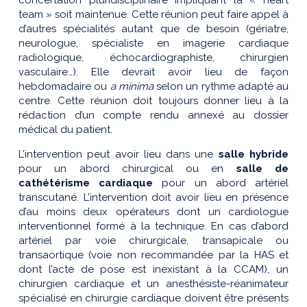
concertation pluridisciplinaire impliquant la « heart
team » soit maintenue. Cette réunion peut faire appel à
d’autres spécialités autant que de besoin (gériatre,
neurologue, spécialiste en imagerie cardiaque
radiologique, échocardiographiste, chirurgien
vasculaire…). Elle devrait avoir lieu de façon
hebdomadaire ou
a minima
selon un rythme adapté au
centre. Cette réunion doit toujours donner lieu à la
rédaction d’un compte rendu annexé au dossier
médical du patient.
L’intervention peut avoir lieu dans une
salle hybride
pour un abord chirurgical ou en
salle de
cathétérisme cardiaque
pour un abord artériel
transcutané. L’intervention doit avoir lieu en présence
d’au moins deux opérateurs dont un cardiologue
interventionnel formé à la technique. En cas d’abord
artériel par voie chirurgicale, transapicale ou
transaortique (voie non recommandée par la HAS et
dont l’acte de pose est inexistant à la CCAM), un
chirurgien cardiaque et un anesthésiste-réanimateur
spécialisé en chirurgie cardiaque doivent être présents