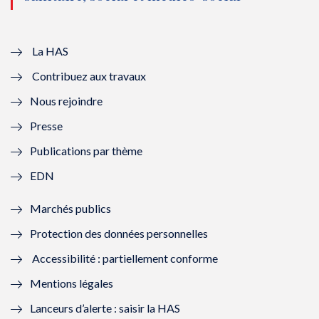
u
o
u
o
v
u
v
u
e
v
e
v
La HAS
Contribuez aux travaux
l
e
l
e
Nous rejoindre
l
l
l
l
Presse
e
l
e
l
Publications par thème
f
e
f
e
EDN
e
f
e
f
Marchés publics
n
e
n
e
Protection des données personnelles
ê
n
ê
n
Accessibilité : partiellement conforme
t
ê
t
ê
Mentions légales
r
t
r
t
Lanceurs d’alerte : saisir la HAS