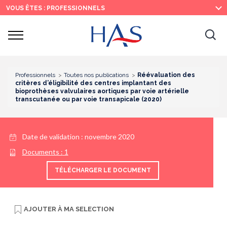
Recherche
Menu
Contenu
VOUS ÊTES : PROFESSIONNELS
principal
principal
Ouvrir
Ouv
le
menu
la
re
Professionnels
Toutes nos publications
Réévaluation des
critères d’éligibilité des centres implantant des
bioprothèses valvulaires aortiques par voie artérielle
transcutanée ou par voie transapicale (2020)
Date de validation :
novembre 2020
Documents :
1
TÉLÉCHARGER LE DOCUMENT
AJOUTER À
MA SELECTION