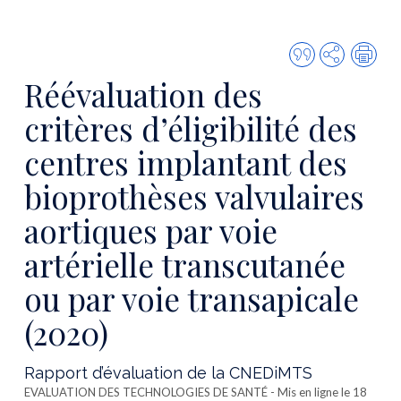
Citer
Partager
Imp
cette
Réévaluation des
publicatio
critères d’éligibilité des
centres implantant des
bioprothèses valvulaires
aortiques par voie
artérielle transcutanée
ou par voie transapicale
(2020)
Rapport d’évaluation de la CNEDiMTS
EVALUATION DES TECHNOLOGIES DE SANTÉ
- Mis en ligne le 18