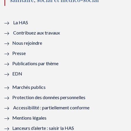
u
o
u
o
v
u
v
u
e
v
e
v
La HAS
Contribuez aux travaux
l
e
l
e
Nous rejoindre
l
l
l
l
Presse
e
l
e
l
Publications par thème
f
e
f
e
EDN
e
f
e
f
Marchés publics
n
e
n
e
Protection des données personnelles
ê
n
ê
n
Accessibilité : partiellement conforme
t
ê
t
ê
Mentions légales
r
t
r
t
Lanceurs d’alerte : saisir la HAS