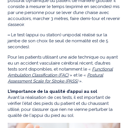
postural dynamique du patient de manière globale. Il
consiste à mesurer le temps (exprimé en secondes) mis
par une personne pour se lever d’une chaise avec
accoudoirs, marcher 3 mètres, faire demi-tour et revenir
s’asseoir.
‒
Le test (appui ou station) unipodal réalisé sur la
jambe de son choix (le seuil de normalité est de 5
secondes).
Pour les patients utilisant une aide technique ou ayant
eu un accident vasculaire cérébral récent, d’autres
tests sont disponibles, et notamment le «
Functional
Ambulation Classification (FAC)
» et le «
Postural
Assessment Scale for Stroke (PASS)
».
L’importance de la qualité d’appui au sol
Avant la réalisation de ces tests, il est important de
vérifier l'état des pieds du patient et du chaussant
utilisé, pour s’assurer que rien ne vienne perturber la
qualité de l'appui du pied au sol.
L