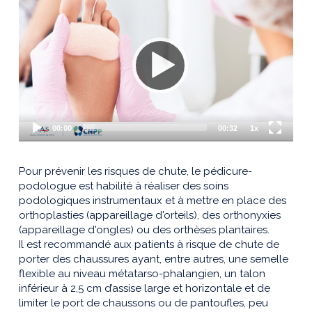
e
c
t
e
u
r
V
i
d
é
00:00
00:32
1x
o
Pour prévenir les risques de chute, le pédicure-
podologue est habilité à réaliser des soins
podologiques instrumentaux et à mettre en place des
orthoplasties (appareillage d'orteils), des orthonyxies
(appareillage d'ongles) ou des orthèses plantaires.
Il est recommandé aux patients à risque de chute de
porter des chaussures ayant, entre autres, une semelle
flexible au niveau métatarso-phalangien, un talon
inférieur à 2,5 cm d’assise large et horizontale et de
limiter le port de chaussons ou de pantoufles, peu