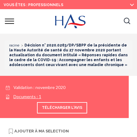
Recherche
Menu
Contenu
VOUS ÊTES : PROFESSIONNELS
principal
principal
Ouvrir
Ouv
le
menu
la
re
racine
Décision n° 2020.0263/DP/SBPP de la présidente de
la Haute Autorité de santé du 27 novembre 2020 portant
actualisation du document intitulé « Réponses rapides dans
le cadre de la COVID-19 : Accompagner les enfants et les
adolescents dont ceux vivant avec une maladie chronique »
Validation :
novembre 2020
Documents :
1
TÉLÉCHARGER L'AVIS
AJOUTER À
MA SELECTION