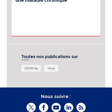
une maladie chronique
Toutes nos publications sur
COVID-19
Virus
Nous suivre :
T
F
Y
L
R