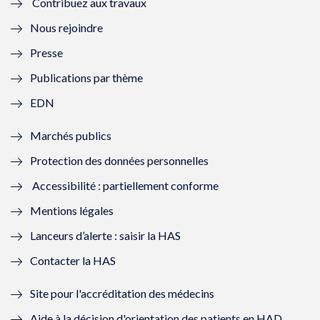
Contribuez aux travaux
l
e
l
e
Nous rejoindre
l
l
l
l
Presse
e
l
e
l
Publications par thème
f
e
f
e
EDN
e
f
e
f
Marchés publics
n
e
n
e
Protection des données personnelles
ê
n
ê
n
Accessibilité : partiellement conforme
t
ê
t
ê
Mentions légales
r
t
r
t
Lanceurs d’alerte : saisir la HAS
e
r
e
r
Contacter la HAS
)
e
)
e
Site pour l'accréditation des médecins
)
)
Aide à la décision d'orientation des patients en HAD