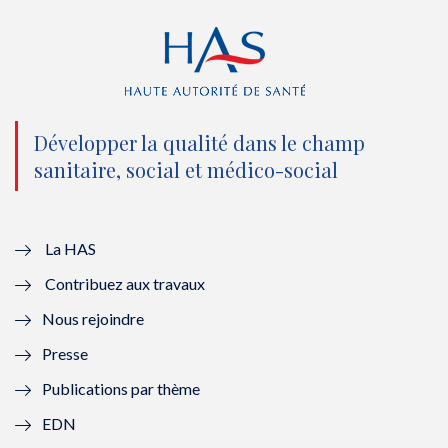
r
o
e
I
(
k
(
n
n
(
n
(
o
n
o
n
Développer la qualité dans le champ
sanitaire, social et médico-social
u
o
u
o
v
u
v
u
e
v
e
v
La HAS
Contribuez aux travaux
l
e
l
e
Nous rejoindre
l
l
l
l
Presse
e
l
e
l
Publications par thème
f
e
f
e
EDN
e
f
e
f