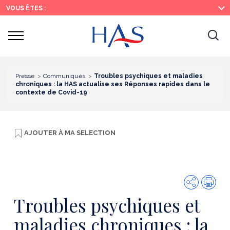
Recherche
Menu
Contenu
VOUS ÊTES :
principal
principal
Ouvrir
Ouv
le
menu
la
re
Presse
Communiqués
Troubles psychiques et maladies
chroniques : la HAS actualise ses Réponses rapides dans le
contexte de Covid-19
AJOUTER À
MA SELECTION
Partager
Imp
Troubles psychiques et
maladies chroniques : la