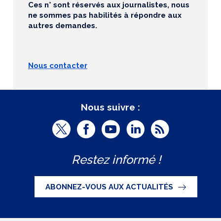
Ces n° sont réservés aux journalistes, nous
ne sommes pas habilités à répondre aux
autres demandes.
Nous contacter
Nous suivre :
T
F
Y
L
R
w
a
o
i
S
Restez informé !
i
c
u
n
S
t
e
t
k
ABONNEZ-VOUS AUX ACTUALITÉS
t
b
u
e
e
o
b
d