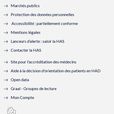
Marchés publics
n
e
n
e
Protection des données personnelles
ê
n
ê
n
Accessibilité : partiellement conforme
t
ê
t
ê
Mentions légales
r
t
r
t
Lanceurs d’alerte : saisir la HAS
e
r
e
r
Contacter la HAS
)
e
)
e
Site pour l'accréditation des médecins
)
)
Aide à la décision d'orientation des patients en HAD
Open data
Graal - Groupes de lecture
Mon Compte