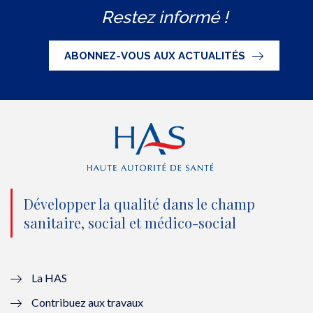
Restez informé !
i
c
u
n
S
t
e
t
k
ABONNEZ-VOUS AUX ACTUALITÉS
t
b
u
e
e
o
b
d
r
o
e
I
(
k
(
n
n
(
n
(
o
n
o
n
Développer la qualité dans le champ
sanitaire, social et médico-social
u
o
u
o
v
u
v
u
e
v
e
v
La HAS
Contribuez aux travaux
l
e
l
e