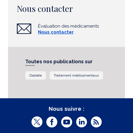
Nous contacter
Évaluation des médicaments
Nous contacter
Toutes nos publications sur
Diabète
Traitement médicamenteux
Nous suivre :
T
F
Y
L
R
w
a
o
i
S