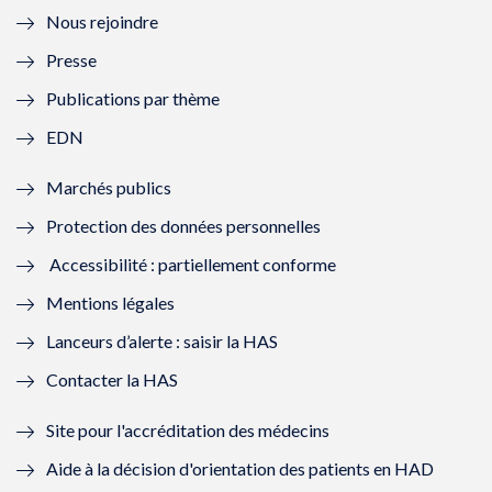
Nous rejoindre
l
l
l
l
Presse
e
l
e
l
Publications par thème
f
e
f
e
EDN
e
f
e
f
Marchés publics
n
e
n
e
Protection des données personnelles
ê
n
ê
n
Accessibilité : partiellement conforme
t
ê
t
ê
Mentions légales
r
t
r
t
Lanceurs d’alerte : saisir la HAS
e
r
e
r
Contacter la HAS
)
e
)
e
Site pour l'accréditation des médecins
)
)
Aide à la décision d'orientation des patients en HAD