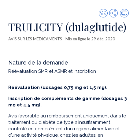
Citer
Partager
Imp
cette
TRULICITY (dulaglutide)
publicatio
AVIS SUR LES MÉDICAMENTS
- Mis en ligne le 29 déc. 2020
Nature de la demande
Réévaluation SMR et ASMR et Inscription
Réévaluation (dosages 0,75 mg et 1,5 mg).
Inscription de compléments de gamme (dosages 3
mg et 4,5 mg).
Avis favorable au remboursement uniquement dans le
traitement du diabète de type 2 insuffisamment
contrôlé en complément d’un régime alimentaire et
d’une activité physique, chez les adultes, en