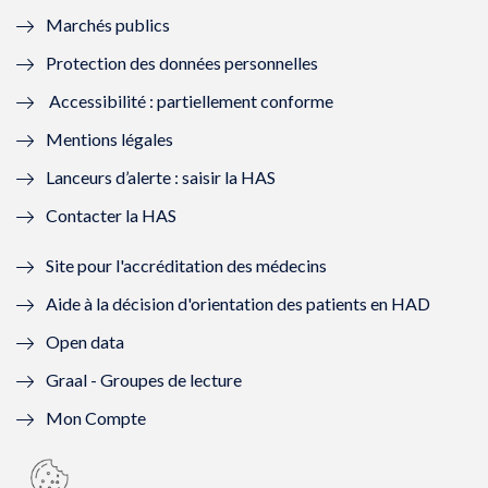
Marchés publics
n
e
n
e
Protection des données personnelles
ê
n
ê
n
Accessibilité : partiellement conforme
t
ê
t
ê
Mentions légales
r
t
r
t
Lanceurs d’alerte : saisir la HAS
e
r
e
r
Contacter la HAS
)
e
)
e
Site pour l'accréditation des médecins
)
)
Aide à la décision d'orientation des patients en HAD
Open data
Graal - Groupes de lecture
Mon Compte