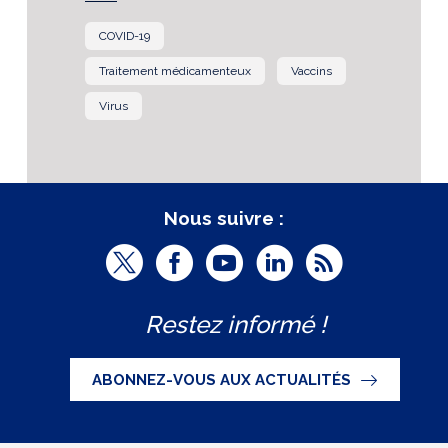
COVID-19
Traitement médicamenteux
Vaccins
Virus
Nous suivre :
T
F
Y
L
R
w
a
o
i
S
Restez informé !
i
c
u
n
S
t
e
t
k
ABONNEZ-VOUS AUX ACTUALITÉS
t
b
u
e
e
o
b
d