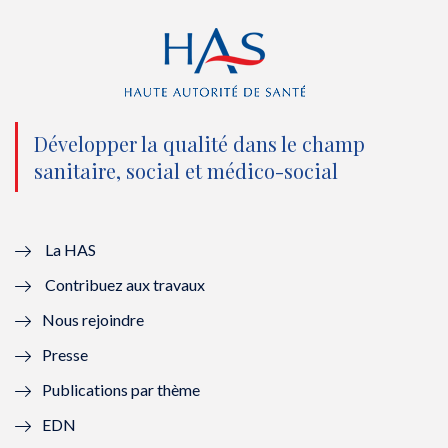
r
o
e
I
(
k
(
n
n
(
n
(
o
n
o
n
Développer la qualité dans le champ
sanitaire, social et médico-social
u
o
u
o
v
u
v
u
e
v
e
v
La HAS
Contribuez aux travaux
l
e
l
e
Nous rejoindre
l
l
l
l
Presse
e
l
e
l
Publications par thème
f
e
f
e
EDN
e
f
e
f