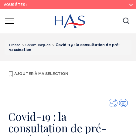
Recherche
Menu
Contenu
VOUS ÊTES :
principal
principal
Ouvrir
Ouv
le
menu
la
re
Presse
Communiqués
Covid-19 : la consultation de pré-
vaccination
AJOUTER À
MA SELECTION
Partager
Imp
Covid-19 : la
consultation de pré-